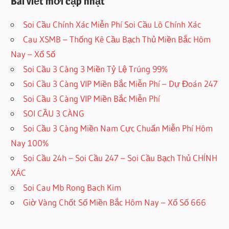
Bài viết mới cập nhật
Soi Cầu Chính Xác Miễn Phí Soi Cầu Lô Chính Xác
Cau XSMB – Thống Kê Cầu Bạch Thủ Miền Bắc Hôm
Nay – Xổ Số
Soi Cầu 3 Càng 3 Miền Tỷ Lệ Trúng 99%
Soi Cầu 3 Càng VIP Miền Bắc Miễn Phí – Dự Đoán 247
Soi Cầu 3 Càng VIP Miền Bắc Miễn Phí
SOI CẦU 3 CÀNG
Soi Cầu 3 Càng Miền Nam Cực Chuẩn Miễn Phí Hôm
Nay 100%
Soi Cầu 24h – Soi Cầu 247 – Soi Cầu Bạch Thủ CHÍNH
XÁC
Soi Cau Mb Rong Bach Kim
Giờ Vàng Chốt Số Miền Bắc Hôm Nay – Xổ Số 666