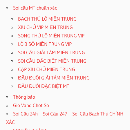
Soi cầu MT chuẩn xác
BẠCH THỦ LÔ MIỀN TRUNG
XÍU CHỦ VIP MIỀN TRUNG
SONG THỦ LÔ MIỀN TRUNG VIP
LÔ 3 SỐ MIỀN TRUNG VIP
SOI CẦU GIẢI TÁM MIỀN TRUNG
SOI CẦU ĐẶC BIỆT MIỀN TRUNG
CẶP XÍU CHỦ MIỀN TRUNG
ĐẦU ĐUÔI GIẢI TÁM MIỀN TRUNG
ĐẦU ĐUÔI ĐẶC BIỆT MT
Thông báo
Gio Vang Chot So
Soi Cầu 24h – Soi Cầu 247 – Soi Cầu Bạch Thủ CHÍNH
XÁC