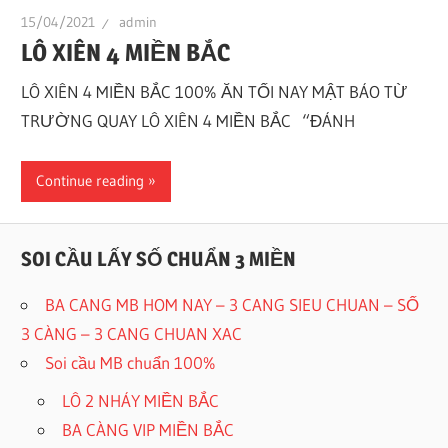
15/04/2021
admin
LÔ XIÊN 4 MIỀN BẮC
LÔ XIÊN 4 MIỀN BẮC 100% ĂN TỐI NAY MẬT BÁO TỪ
TRƯỜNG QUAY LÔ XIÊN 4 MIỀN BẮC “ĐÁNH
Continue reading
SOI CẦU LẤY SỐ CHUẨN 3 MIỀN
BA CANG MB HOM NAY – 3 CANG SIEU CHUAN – SỐ
3 CÀNG – 3 CANG CHUAN XAC
Soi cầu MB chuẩn 100%
LÔ 2 NHÁY MIỀN BẮC
BA CÀNG VIP MIỀN BẮC