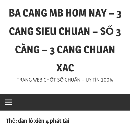
Skip
BA CANG MB HOM NAY – 3
to
content
CANG SIEU CHUAN – SỐ 3
CÀNG – 3 CANG CHUAN
XAC
TRANG WEB CHỐT SỐ CHUẨN – UY TÍN 100%
Thẻ:
dàn lô xiên 4 phát tài