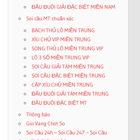
ĐẦU ĐUÔI GIẢI ĐẶC BIỆT MIỀN NAM
Soi cầu MT chuẩn xác
BẠCH THỦ LÔ MIỀN TRUNG
XÍU CHỦ VIP MIỀN TRUNG
SONG THỦ LÔ MIỀN TRUNG VIP
LÔ 3 SỐ MIỀN TRUNG VIP
SOI CẦU GIẢI TÁM MIỀN TRUNG
SOI CẦU ĐẶC BIỆT MIỀN TRUNG
CẶP XÍU CHỦ MIỀN TRUNG
ĐẦU ĐUÔI GIẢI TÁM MIỀN TRUNG
ĐẦU ĐUÔI ĐẶC BIỆT MT
Thông báo
Gio Vang Chot So
Soi Cầu 24h – Soi Cầu 247 – Soi Cầu