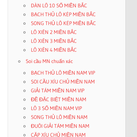
DÀN LÔ 10 SỐ MIỀN BẮC
BẠCH THỦ LÔ KÉP MIỀN BẮC
SONG THỦ LÔ KÉP MIỀN BẮC
LÔ XIÊN 2 MIỀN BẮC
LÔ XIÊN 3 MIỀN BẮC
LÔ XIÊN 4 MIỀN BẮC
Soi cầu MN chuẩn xác
BẠCH THỦ LÔ MIỀN NAM VIP
SOI CẦU XÍU CHỦ MIỀN NAM
GIẢI TÁM MIỀN NAM VIP
ĐỀ ĐẶC BIỆT MIỀN NAM
LÔ 3 SỐ MIỀN NAM VIP
SONG THỦ LÔ MIỀN NAM
ĐUÔI GIẢI TÁM MIỀN NAM
CẶP XÍU CHỦ MIỀN NAM