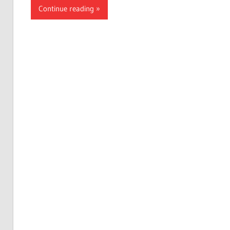
Continue reading