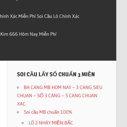
hính Xác Miễn Phí Soi Cầu Lô Chính Xác
 Kim 666 Hôm Nay Miễn Phí
SOI CẦU LẤY SỐ CHUẨN 3 MIỀN
BA CANG MB HOM NAY – 3 CANG SIEU
CHUAN – SỐ 3 CÀNG – 3 CANG CHUAN
XAC
Soi cầu MB chuẩn 100%
LÔ 2 NHÁY MIỀN BẮC