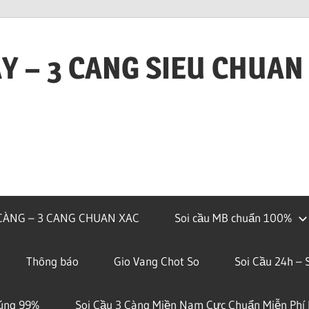
 – 3 CANG SIEU CHUAN 
 CÀNG – 3 CANG CHUAN XAC
Soi cầu MB chuẩn 100%
Thông báo
Gio Vang Chot So
Soi Cầu 24h – 
rúng 99%
Soi Cầu 3 Càng Miền Nam Cực Chuẩn Miễn Ph