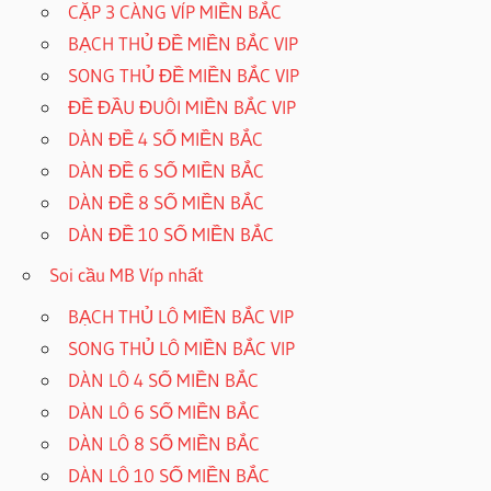
CẶP 3 CÀNG VÍP MIỀN BẮC
BẠCH THỦ ĐỀ MIỀN BẮC VIP
SONG THỦ ĐỀ MIỀN BẮC VIP
ĐỀ ĐẦU ĐUÔI MIỀN BẮC VIP
DÀN ĐỀ 4 SỐ MIỀN BẮC
DÀN ĐỀ 6 SỐ MIỀN BẮC
DÀN ĐỀ 8 SỐ MIỀN BẮC
DÀN ĐỀ 10 SỐ MIỀN BẮC
Soi cầu MB Víp nhất
BẠCH THỦ LÔ MIỀN BẮC VIP
SONG THỦ LÔ MIỀN BẮC VIP
DÀN LÔ 4 SỐ MIỀN BẮC
DÀN LÔ 6 SỐ MIỀN BẮC
DÀN LÔ 8 SỐ MIỀN BẮC
DÀN LÔ 10 SỐ MIỀN BẮC