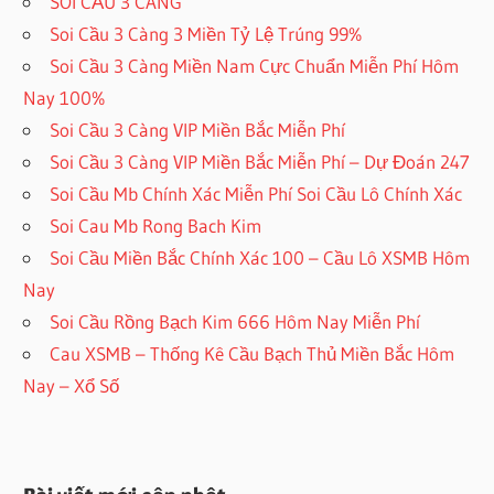
SOI CẦU 3 CÀNG
Soi Cầu 3 Càng 3 Miền Tỷ Lệ Trúng 99%
Soi Cầu 3 Càng Miền Nam Cực Chuẩn Miễn Phí Hôm
Nay 100%
Soi Cầu 3 Càng VIP Miền Bắc Miễn Phí
Soi Cầu 3 Càng VIP Miền Bắc Miễn Phí – Dự Đoán 247
Soi Cầu Mb Chính Xác Miễn Phí Soi Cầu Lô Chính Xác
Soi Cau Mb Rong Bach Kim
Soi Cầu Miền Bắc Chính Xác 100 – Cầu Lô XSMB Hôm
Nay
Soi Cầu Rồng Bạch Kim 666 Hôm Nay Miễn Phí
Cau XSMB – Thống Kê Cầu Bạch Thủ Miền Bắc Hôm
Nay – Xổ Số