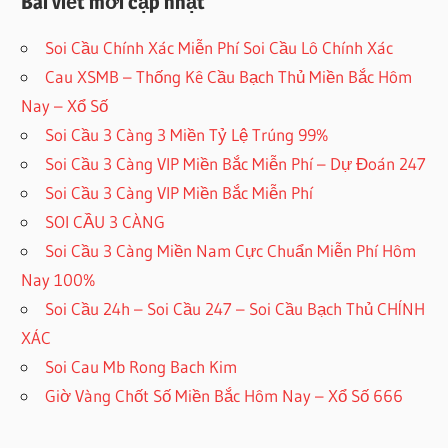
Bài viết mới cập nhật
Soi Cầu Chính Xác Miễn Phí Soi Cầu Lô Chính Xác
Cau XSMB – Thống Kê Cầu Bạch Thủ Miền Bắc Hôm
Nay – Xổ Số
Soi Cầu 3 Càng 3 Miền Tỷ Lệ Trúng 99%
Soi Cầu 3 Càng VIP Miền Bắc Miễn Phí – Dự Đoán 247
Soi Cầu 3 Càng VIP Miền Bắc Miễn Phí
SOI CẦU 3 CÀNG
Soi Cầu 3 Càng Miền Nam Cực Chuẩn Miễn Phí Hôm
Nay 100%
Soi Cầu 24h – Soi Cầu 247 – Soi Cầu Bạch Thủ CHÍNH
XÁC
Soi Cau Mb Rong Bach Kim
Giờ Vàng Chốt Số Miền Bắc Hôm Nay – Xổ Số 666