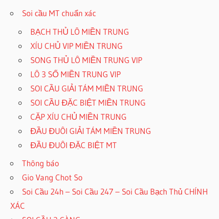
Soi cầu MT chuẩn xác
BẠCH THỦ LÔ MIỀN TRUNG
XÍU CHỦ VIP MIỀN TRUNG
SONG THỦ LÔ MIỀN TRUNG VIP
LÔ 3 SỐ MIỀN TRUNG VIP
SOI CẦU GIẢI TÁM MIỀN TRUNG
SOI CẦU ĐẶC BIỆT MIỀN TRUNG
CẶP XÍU CHỦ MIỀN TRUNG
ĐẦU ĐUÔI GIẢI TÁM MIỀN TRUNG
ĐẦU ĐUÔI ĐẶC BIỆT MT
Thông báo
Gio Vang Chot So
Soi Cầu 24h – Soi Cầu 247 – Soi Cầu Bạch Thủ CHÍNH
XÁC