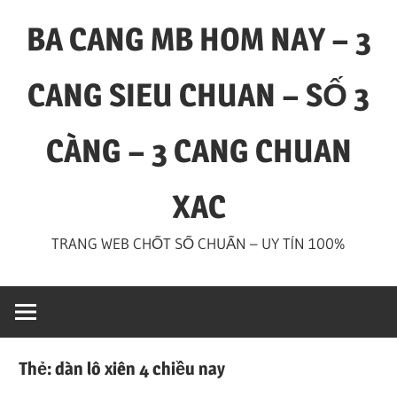
Skip
BA CANG MB HOM NAY – 3
to
content
CANG SIEU CHUAN – SỐ 3
CÀNG – 3 CANG CHUAN
XAC
TRANG WEB CHỐT SỐ CHUẨN – UY TÍN 100%
Thẻ:
dàn lô xiên 4 chiều nay