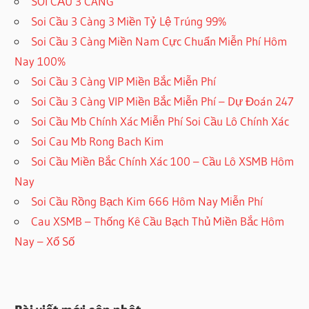
SOI CẦU 3 CÀNG
Soi Cầu 3 Càng 3 Miền Tỷ Lệ Trúng 99%
Soi Cầu 3 Càng Miền Nam Cực Chuẩn Miễn Phí Hôm
Nay 100%
Soi Cầu 3 Càng VIP Miền Bắc Miễn Phí
Soi Cầu 3 Càng VIP Miền Bắc Miễn Phí – Dự Đoán 247
Soi Cầu Mb Chính Xác Miễn Phí Soi Cầu Lô Chính Xác
Soi Cau Mb Rong Bach Kim
Soi Cầu Miền Bắc Chính Xác 100 – Cầu Lô XSMB Hôm
Nay
Soi Cầu Rồng Bạch Kim 666 Hôm Nay Miễn Phí
Cau XSMB – Thống Kê Cầu Bạch Thủ Miền Bắc Hôm
Nay – Xổ Số