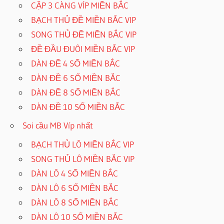
CẶP 3 CÀNG VÍP MIỀN BẮC
BẠCH THỦ ĐỀ MIỀN BẮC VIP
SONG THỦ ĐỀ MIỀN BẮC VIP
ĐỀ ĐẦU ĐUÔI MIỀN BẮC VIP
DÀN ĐỀ 4 SỐ MIỀN BẮC
DÀN ĐỀ 6 SỐ MIỀN BẮC
DÀN ĐỀ 8 SỐ MIỀN BẮC
DÀN ĐỀ 10 SỐ MIỀN BẮC
Soi cầu MB Víp nhất
BẠCH THỦ LÔ MIỀN BẮC VIP
SONG THỦ LÔ MIỀN BẮC VIP
DÀN LÔ 4 SỐ MIỀN BẮC
DÀN LÔ 6 SỐ MIỀN BẮC
DÀN LÔ 8 SỐ MIỀN BẮC
DÀN LÔ 10 SỐ MIỀN BẮC