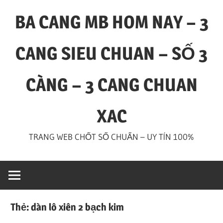
Skip
BA CANG MB HOM NAY – 3
to
content
CANG SIEU CHUAN – SỐ 3
CÀNG – 3 CANG CHUAN
XAC
TRANG WEB CHỐT SỐ CHUẨN – UY TÍN 100%
Thẻ:
dàn lô xiên 2 bạch kim