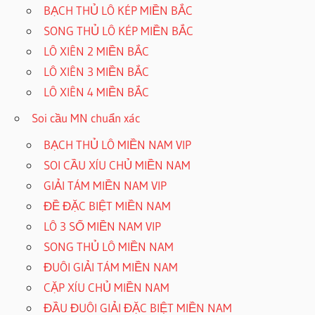
BẠCH THỦ LÔ KÉP MIỀN BẮC
SONG THỦ LÔ KÉP MIỀN BẮC
LÔ XIÊN 2 MIỀN BẮC
LÔ XIÊN 3 MIỀN BẮC
LÔ XIÊN 4 MIỀN BẮC
Soi cầu MN chuẩn xác
BẠCH THỦ LÔ MIỀN NAM VIP
SOI CẦU XÍU CHỦ MIỀN NAM
GIẢI TÁM MIỀN NAM VIP
ĐỀ ĐẶC BIỆT MIỀN NAM
LÔ 3 SỐ MIỀN NAM VIP
SONG THỦ LÔ MIỀN NAM
ĐUÔI GIẢI TÁM MIỀN NAM
CẶP XÍU CHỦ MIỀN NAM
ĐẦU ĐUÔI GIẢI ĐẶC BIỆT MIỀN NAM