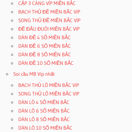
CẶP 3 CÀNG VÍP MIỀN BẮC
BẠCH THỦ ĐỀ MIỀN BẮC VIP
SONG THỦ ĐỀ MIỀN BẮC VIP
ĐỀ ĐẦU ĐUÔI MIỀN BẮC VIP
DÀN ĐỀ 4 SỐ MIỀN BẮC
DÀN ĐỀ 6 SỐ MIỀN BẮC
DÀN ĐỀ 8 SỐ MIỀN BẮC
DÀN ĐỀ 10 SỐ MIỀN BẮC
Soi cầu MB Víp nhất
BẠCH THỦ LÔ MIỀN BẮC VIP
SONG THỦ LÔ MIỀN BẮC VIP
DÀN LÔ 4 SỐ MIỀN BẮC
DÀN LÔ 6 SỐ MIỀN BẮC
DÀN LÔ 8 SỐ MIỀN BẮC
DÀN LÔ 10 SỐ MIỀN BẮC