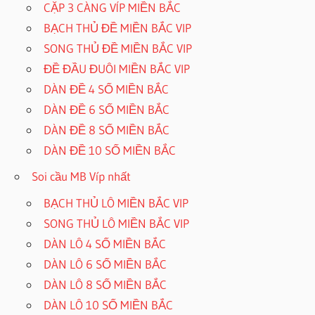
CẶP 3 CÀNG VÍP MIỀN BẮC
BẠCH THỦ ĐỀ MIỀN BẮC VIP
SONG THỦ ĐỀ MIỀN BẮC VIP
ĐỀ ĐẦU ĐUÔI MIỀN BẮC VIP
DÀN ĐỀ 4 SỐ MIỀN BẮC
DÀN ĐỀ 6 SỐ MIỀN BẮC
DÀN ĐỀ 8 SỐ MIỀN BẮC
DÀN ĐỀ 10 SỐ MIỀN BẮC
Soi cầu MB Víp nhất
BẠCH THỦ LÔ MIỀN BẮC VIP
SONG THỦ LÔ MIỀN BẮC VIP
DÀN LÔ 4 SỐ MIỀN BẮC
DÀN LÔ 6 SỐ MIỀN BẮC
DÀN LÔ 8 SỐ MIỀN BẮC
DÀN LÔ 10 SỐ MIỀN BẮC