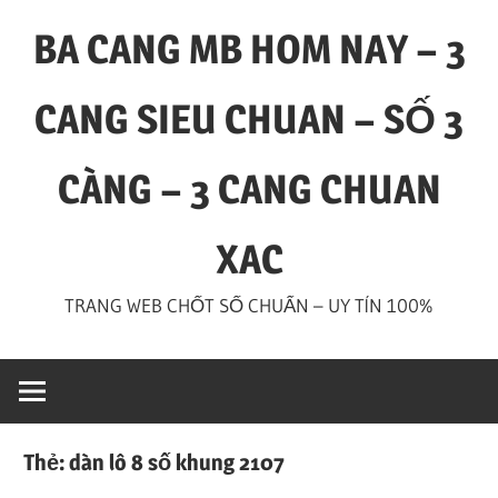
Skip
BA CANG MB HOM NAY – 3
to
content
CANG SIEU CHUAN – SỐ 3
CÀNG – 3 CANG CHUAN
XAC
TRANG WEB CHỐT SỐ CHUẨN – UY TÍN 100%
Thẻ:
dàn lô 8 số khung 2107