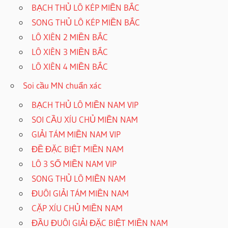
BẠCH THỦ LÔ KÉP MIỀN BẮC
SONG THỦ LÔ KÉP MIỀN BẮC
LÔ XIÊN 2 MIỀN BẮC
LÔ XIÊN 3 MIỀN BẮC
LÔ XIÊN 4 MIỀN BẮC
Soi cầu MN chuẩn xác
BẠCH THỦ LÔ MIỀN NAM VIP
SOI CẦU XÍU CHỦ MIỀN NAM
GIẢI TÁM MIỀN NAM VIP
ĐỀ ĐẶC BIỆT MIỀN NAM
LÔ 3 SỐ MIỀN NAM VIP
SONG THỦ LÔ MIỀN NAM
ĐUÔI GIẢI TÁM MIỀN NAM
CẶP XÍU CHỦ MIỀN NAM
ĐẦU ĐUÔI GIẢI ĐẶC BIỆT MIỀN NAM