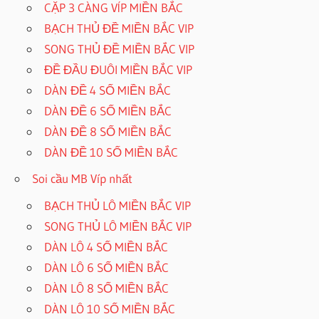
CẶP 3 CÀNG VÍP MIỀN BẮC
BẠCH THỦ ĐỀ MIỀN BẮC VIP
SONG THỦ ĐỀ MIỀN BẮC VIP
ĐỀ ĐẦU ĐUÔI MIỀN BẮC VIP
DÀN ĐỀ 4 SỐ MIỀN BẮC
DÀN ĐỀ 6 SỐ MIỀN BẮC
DÀN ĐỀ 8 SỐ MIỀN BẮC
DÀN ĐỀ 10 SỐ MIỀN BẮC
Soi cầu MB Víp nhất
BẠCH THỦ LÔ MIỀN BẮC VIP
SONG THỦ LÔ MIỀN BẮC VIP
DÀN LÔ 4 SỐ MIỀN BẮC
DÀN LÔ 6 SỐ MIỀN BẮC
DÀN LÔ 8 SỐ MIỀN BẮC
DÀN LÔ 10 SỐ MIỀN BẮC