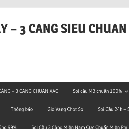
 – 3 CANG SIEU CHUAN 
 CÀNG – 3 CANG CHUAN XAC
Soi cầu MB chuẩn 100%
Thông báo
Gio Vang Chot So
Soi Cầu 24h – 
rúng 99%
Soi Cầu 3 Càng Miền Nam Cực Chuẩn Miễn Ph