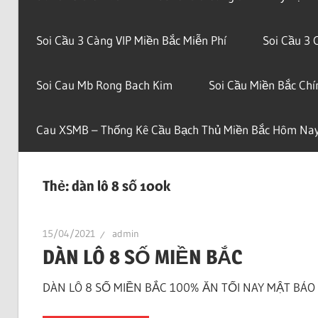
Soi Cầu 3 Càng VIP Miền Bắc Miễn Phí
Soi Cầu 3 
Soi Cau Mb Rong Bach Kim
Soi Cầu Miền Bắc Ch
Cau XSMB – Thống Kê Cầu Bạch Thủ Miền Bắc Hôm Nay
Thẻ:
dàn lô 8 số 100k
15/04/2021
admin
DÀN LÔ 8 SỐ MIỀN BẮC
DÀN LÔ 8 SỐ MIỀN BẮC 100% ĂN TỐI NAY MẬT BÁ