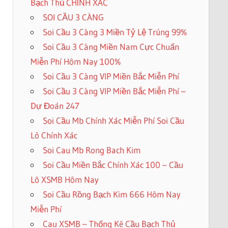
Bạch Thủ CHÍNH XÁC
SOI CẦU 3 CÀNG
Soi Cầu 3 Càng 3 Miền Tỷ Lệ Trúng 99%
Soi Cầu 3 Càng Miền Nam Cực Chuẩn
Miễn Phí Hôm Nay 100%
Soi Cầu 3 Càng VIP Miền Bắc Miễn Phí
Soi Cầu 3 Càng VIP Miền Bắc Miễn Phí –
Dự Đoán 247
Soi Cầu Mb Chính Xác Miễn Phí Soi Cầu
Lô Chính Xác
Soi Cau Mb Rong Bach Kim
Soi Cầu Miền Bắc Chính Xác 100 – Cầu
Lô XSMB Hôm Nay
Soi Cầu Rồng Bạch Kim 666 Hôm Nay
Miễn Phí
Cau XSMB – Thống Kê Cầu Bạch Thủ