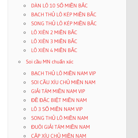
DÀN LÔ 10 SỐ MIỀN BẮC
BẠCH THỦ LÔ KÉP MIỀN BẮC
SONG THỦ LÔ KÉP MIỀN BẮC
LÔ XIÊN 2 MIỀN BẮC
LÔ XIÊN 3 MIỀN BẮC
LÔ XIÊN 4 MIỀN BẮC
Soi cầu MN chuẩn xác
BẠCH THỦ LÔ MIỀN NAM VIP
SOI CẦU XÍU CHỦ MIỀN NAM
GIẢI TÁM MIỀN NAM VIP
ĐỀ ĐẶC BIỆT MIỀN NAM
LÔ 3 SỐ MIỀN NAM VIP
SONG THỦ LÔ MIỀN NAM
ĐUÔI GIẢI TÁM MIỀN NAM
CẶP XÍU CHỦ MIỀN NAM