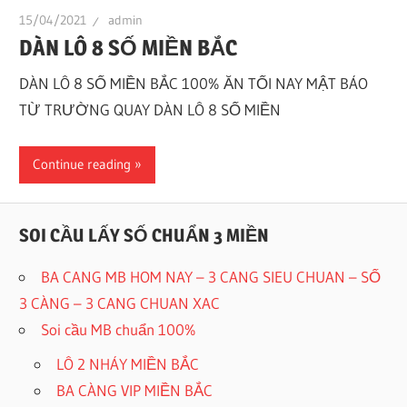
15/04/2021
admin
DÀN LÔ 8 SỐ MIỀN BẮC
DÀN LÔ 8 SỐ MIỀN BẮC 100% ĂN TỐI NAY MẬT BÁO
TỪ TRƯỜNG QUAY DÀN LÔ 8 SỐ MIỀN
Continue reading
SOI CẦU LẤY SỐ CHUẨN 3 MIỀN
BA CANG MB HOM NAY – 3 CANG SIEU CHUAN – SỐ
3 CÀNG – 3 CANG CHUAN XAC
Soi cầu MB chuẩn 100%
LÔ 2 NHÁY MIỀN BẮC
BA CÀNG VIP MIỀN BẮC