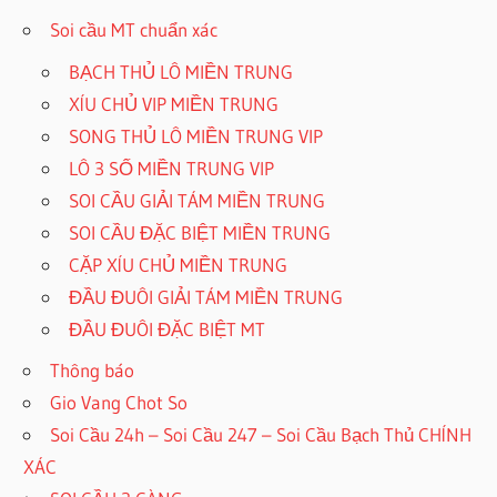
Soi cầu MT chuẩn xác
BẠCH THỦ LÔ MIỀN TRUNG
XÍU CHỦ VIP MIỀN TRUNG
SONG THỦ LÔ MIỀN TRUNG VIP
LÔ 3 SỐ MIỀN TRUNG VIP
SOI CẦU GIẢI TÁM MIỀN TRUNG
SOI CẦU ĐẶC BIỆT MIỀN TRUNG
CẶP XÍU CHỦ MIỀN TRUNG
ĐẦU ĐUÔI GIẢI TÁM MIỀN TRUNG
ĐẦU ĐUÔI ĐẶC BIỆT MT
Thông báo
Gio Vang Chot So
Soi Cầu 24h – Soi Cầu 247 – Soi Cầu Bạch Thủ CHÍNH
XÁC