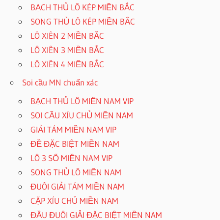
BẠCH THỦ LÔ KÉP MIỀN BẮC
SONG THỦ LÔ KÉP MIỀN BẮC
LÔ XIÊN 2 MIỀN BẮC
LÔ XIÊN 3 MIỀN BẮC
LÔ XIÊN 4 MIỀN BẮC
Soi cầu MN chuẩn xác
BẠCH THỦ LÔ MIỀN NAM VIP
SOI CẦU XÍU CHỦ MIỀN NAM
GIẢI TÁM MIỀN NAM VIP
ĐỀ ĐẶC BIỆT MIỀN NAM
LÔ 3 SỐ MIỀN NAM VIP
SONG THỦ LÔ MIỀN NAM
ĐUÔI GIẢI TÁM MIỀN NAM
CẶP XÍU CHỦ MIỀN NAM
ĐẦU ĐUÔI GIẢI ĐẶC BIỆT MIỀN NAM