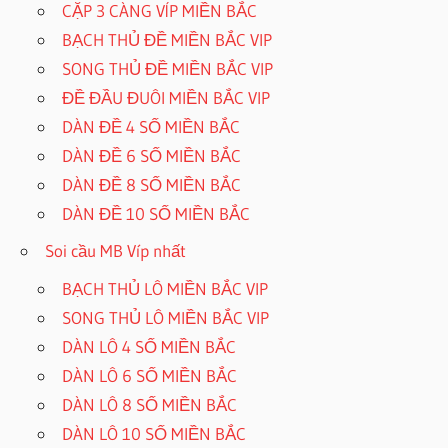
CẶP 3 CÀNG VÍP MIỀN BẮC
BẠCH THỦ ĐỀ MIỀN BẮC VIP
SONG THỦ ĐỀ MIỀN BẮC VIP
ĐỀ ĐẦU ĐUÔI MIỀN BẮC VIP
DÀN ĐỀ 4 SỐ MIỀN BẮC
DÀN ĐỀ 6 SỐ MIỀN BẮC
DÀN ĐỀ 8 SỐ MIỀN BẮC
DÀN ĐỀ 10 SỐ MIỀN BẮC
Soi cầu MB Víp nhất
BẠCH THỦ LÔ MIỀN BẮC VIP
SONG THỦ LÔ MIỀN BẮC VIP
DÀN LÔ 4 SỐ MIỀN BẮC
DÀN LÔ 6 SỐ MIỀN BẮC
DÀN LÔ 8 SỐ MIỀN BẮC
DÀN LÔ 10 SỐ MIỀN BẮC