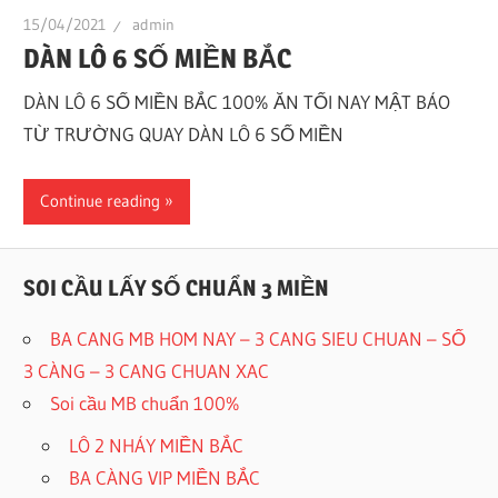
15/04/2021
admin
DÀN LÔ 6 SỐ MIỀN BẮC
DÀN LÔ 6 SỐ MIỀN BẮC 100% ĂN TỐI NAY MẬT BÁO
TỪ TRƯỜNG QUAY DÀN LÔ 6 SỐ MIỀN
Continue reading
SOI CẦU LẤY SỐ CHUẨN 3 MIỀN
BA CANG MB HOM NAY – 3 CANG SIEU CHUAN – SỐ
3 CÀNG – 3 CANG CHUAN XAC
Soi cầu MB chuẩn 100%
LÔ 2 NHÁY MIỀN BẮC
BA CÀNG VIP MIỀN BẮC