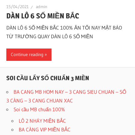
15/04/2021
admin
DÀN LÔ 6 SỐ MIỀN BẮC
DÀN LÔ 6 SỐ MIỀN BẮC 100% ĂN TỐI NAY MẬT BÁO
TỪ TRƯỜNG QUAY DÀN LÔ 6 SỐ MIỀN
Continue reading
SOI CẦU LẤY SỐ CHUẨN 3 MIỀN
BA CANG MB HOM NAY – 3 CANG SIEU CHUAN – SỐ
3 CÀNG – 3 CANG CHUAN XAC
Soi cầu MB chuẩn 100%
LÔ 2 NHÁY MIỀN BẮC
BA CÀNG VIP MIỀN BẮC