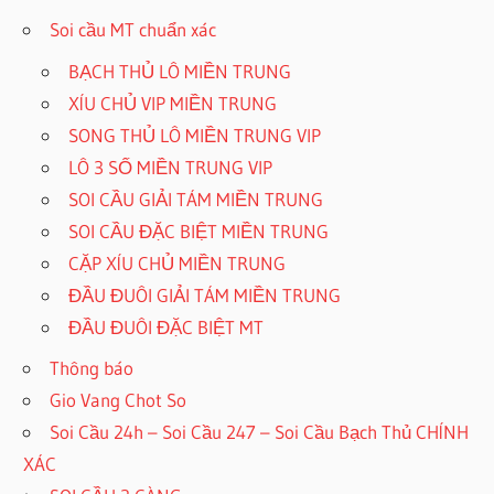
Soi cầu MT chuẩn xác
BẠCH THỦ LÔ MIỀN TRUNG
XÍU CHỦ VIP MIỀN TRUNG
SONG THỦ LÔ MIỀN TRUNG VIP
LÔ 3 SỐ MIỀN TRUNG VIP
SOI CẦU GIẢI TÁM MIỀN TRUNG
SOI CẦU ĐẶC BIỆT MIỀN TRUNG
CẶP XÍU CHỦ MIỀN TRUNG
ĐẦU ĐUÔI GIẢI TÁM MIỀN TRUNG
ĐẦU ĐUÔI ĐẶC BIỆT MT
Thông báo
Gio Vang Chot So
Soi Cầu 24h – Soi Cầu 247 – Soi Cầu Bạch Thủ CHÍNH
XÁC