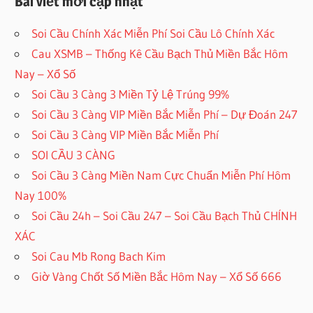
Bài viết mới cập nhật
Soi Cầu Chính Xác Miễn Phí Soi Cầu Lô Chính Xác
Cau XSMB – Thống Kê Cầu Bạch Thủ Miền Bắc Hôm
Nay – Xổ Số
Soi Cầu 3 Càng 3 Miền Tỷ Lệ Trúng 99%
Soi Cầu 3 Càng VIP Miền Bắc Miễn Phí – Dự Đoán 247
Soi Cầu 3 Càng VIP Miền Bắc Miễn Phí
SOI CẦU 3 CÀNG
Soi Cầu 3 Càng Miền Nam Cực Chuẩn Miễn Phí Hôm
Nay 100%
Soi Cầu 24h – Soi Cầu 247 – Soi Cầu Bạch Thủ CHÍNH
XÁC
Soi Cau Mb Rong Bach Kim
Giờ Vàng Chốt Số Miền Bắc Hôm Nay – Xổ Số 666