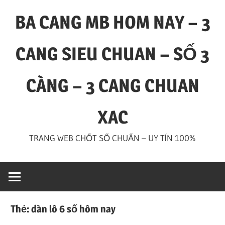
Skip
BA CANG MB HOM NAY – 3
to
content
CANG SIEU CHUAN – SỐ 3
CÀNG – 3 CANG CHUAN
XAC
TRANG WEB CHỐT SỐ CHUẨN – UY TÍN 100%
Thẻ:
dàn lô 6 số hôm nay