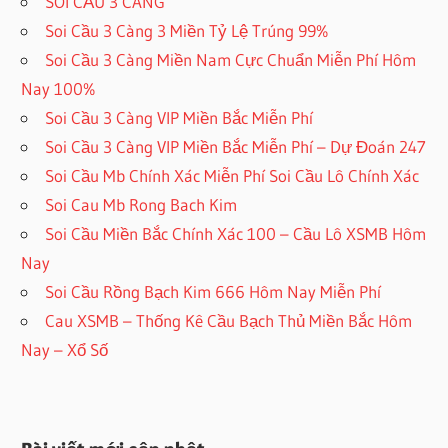
SOI CẦU 3 CÀNG
Soi Cầu 3 Càng 3 Miền Tỷ Lệ Trúng 99%
Soi Cầu 3 Càng Miền Nam Cực Chuẩn Miễn Phí Hôm
Nay 100%
Soi Cầu 3 Càng VIP Miền Bắc Miễn Phí
Soi Cầu 3 Càng VIP Miền Bắc Miễn Phí – Dự Đoán 247
Soi Cầu Mb Chính Xác Miễn Phí Soi Cầu Lô Chính Xác
Soi Cau Mb Rong Bach Kim
Soi Cầu Miền Bắc Chính Xác 100 – Cầu Lô XSMB Hôm
Nay
Soi Cầu Rồng Bạch Kim 666 Hôm Nay Miễn Phí
Cau XSMB – Thống Kê Cầu Bạch Thủ Miền Bắc Hôm
Nay – Xổ Số