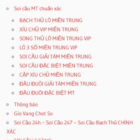
Soi cầu MT chuẩn xác
BẠCH THỦ LÔ MIỀN TRUNG
XÍU CHỦ VIP MIỀN TRUNG
SONG THỦ LÔ MIỀN TRUNG VIP
LÔ 3 SỐ MIỀN TRUNG VIP
SOI CẦU GIẢI TÁM MIỀN TRUNG
SOI CẦU ĐẶC BIỆT MIỀN TRUNG
CẶP XÍU CHỦ MIỀN TRUNG
ĐẦU ĐUÔI GIẢI TÁM MIỀN TRUNG
ĐẦU ĐUÔI ĐẶC BIỆT MT
Thông báo
Gio Vang Chot So
Soi Cầu 24h – Soi Cầu 247 – Soi Cầu Bạch Thủ CHÍNH
XÁC