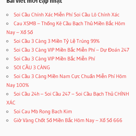
Bài viết mới cập nhật
Soi Cầu Chính Xác Miễn Phí Soi Cầu Lô Chính Xác
Cau XSMB – Thống Kê Cầu Bạch Thủ Miền Bắc Hôm
Nay – Xổ Số
Soi Cầu 3 Càng 3 Miền Tỷ Lệ Trúng 99%
Soi Cầu 3 Càng VIP Miền Bắc Miễn Phí – Dự Đoán 247
Soi Cầu 3 Càng VIP Miền Bắc Miễn Phí
SOI CẦU 3 CÀNG
Soi Cầu 3 Càng Miền Nam Cực Chuẩn Miễn Phí Hôm
Nay 100%
Soi Cầu 24h – Soi Cầu 247 – Soi Cầu Bạch Thủ CHÍNH
XÁC
Soi Cau Mb Rong Bach Kim
Giờ Vàng Chốt Số Miền Bắc Hôm Nay – Xổ Số 666