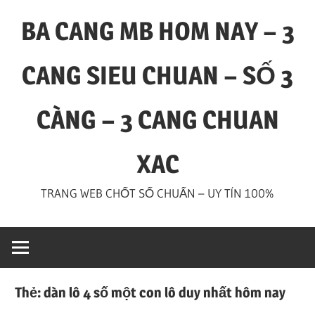
Skip
BA CANG MB HOM NAY – 3
to
content
CANG SIEU CHUAN – SỐ 3
CÀNG – 3 CANG CHUAN
XAC
TRANG WEB CHỐT SỐ CHUẨN – UY TÍN 100%
Thẻ:
dàn lô 4 số một con lô duy nhất hôm nay