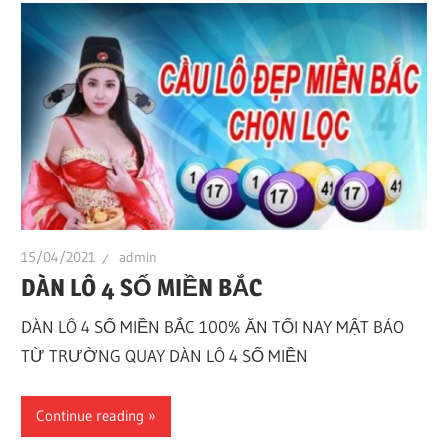
15/04/2021
admin
DÀN LÔ 4 SỐ MIỀN BẮC
DÀN LÔ 4 SỐ MIỀN BẮC 100% ĂN TỐI NAY MẬT BÁO
TỪ TRƯỜNG QUAY DÀN LÔ 4 SỐ MIỀN
Continue reading