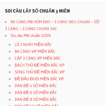
SOI CẦU LẤY SỐ CHUẨN 3 MIỀN
BA CANG MB HOM NAY – 3 CANG SIEU CHUAN – SỐ
3 CÀNG – 3 CANG CHUAN XAC
Soi cầu MB chuẩn 100%
LÔ 2 NHÁY MIỀN BẮC
BA CÀNG VIP MIỀN BẮC
CẶP 3 CÀNG VÍP MIỀN BẮC
BẠCH THỦ ĐỀ MIỀN BẮC VIP
SONG THỦ ĐỀ MIỀN BẮC VIP
ĐỀ ĐẦU ĐUÔI MIỀN BẮC VIP
DÀN ĐỀ 4 SỐ MIỀN BẮC
DÀN ĐỀ 6 SỐ MIỀN BẮC
DÀN ĐỀ 8 SỐ MIỀN BẮC