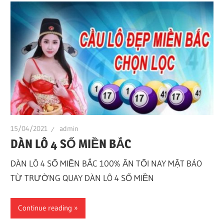
15/04/2021
admin
DÀN LÔ 4 SỐ MIỀN BẮC
DÀN LÔ 4 SỐ MIỀN BẮC 100% ĂN TỐI NAY MẬT BÁO
TỪ TRƯỜNG QUAY DÀN LÔ 4 SỐ MIỀN
Continue reading