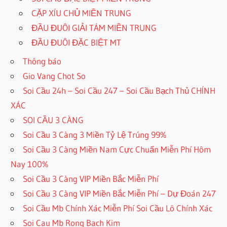
CẶP XÍU CHỦ MIỀN TRUNG
ĐẦU ĐUÔI GIẢI TÁM MIỀN TRUNG
ĐẦU ĐUÔI ĐẶC BIỆT MT
Thông báo
Gio Vang Chot So
Soi Cầu 24h – Soi Cầu 247 – Soi Cầu Bạch Thủ CHÍNH
XÁC
SOI CẦU 3 CÀNG
Soi Cầu 3 Càng 3 Miền Tỷ Lệ Trúng 99%
Soi Cầu 3 Càng Miền Nam Cực Chuẩn Miễn Phí Hôm
Nay 100%
Soi Cầu 3 Càng VIP Miền Bắc Miễn Phí
Soi Cầu 3 Càng VIP Miền Bắc Miễn Phí – Dự Đoán 247
Soi Cầu Mb Chính Xác Miễn Phí Soi Cầu Lô Chính Xác
Soi Cau Mb Rong Bach Kim