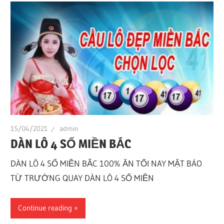
15/04/2021
admin
DÀN LÔ 4 SỐ MIỀN BẮC
DÀN LÔ 4 SỐ MIỀN BẮC 100% ĂN TỐI NAY MẬT BÁO
TỪ TRƯỜNG QUAY DÀN LÔ 4 SỐ MIỀN
Continue reading