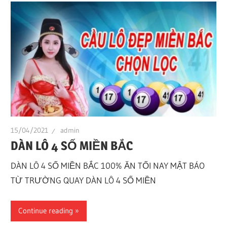
15/04/2021
admin
DÀN LÔ 4 SỐ MIỀN BẮC
DÀN LÔ 4 SỐ MIỀN BẮC 100% ĂN TỐI NAY MẬT BÁO
TỪ TRƯỜNG QUAY DÀN LÔ 4 SỐ MIỀN
Continue reading