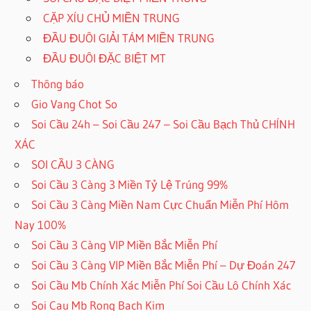
CẶP XÍU CHỦ MIỀN TRUNG
ĐẦU ĐUÔI GIẢI TÁM MIỀN TRUNG
ĐẦU ĐUÔI ĐẶC BIỆT MT
Thông báo
Gio Vang Chot So
Soi Cầu 24h – Soi Cầu 247 – Soi Cầu Bạch Thủ CHÍNH
XÁC
SOI CẦU 3 CÀNG
Soi Cầu 3 Càng 3 Miền Tỷ Lệ Trúng 99%
Soi Cầu 3 Càng Miền Nam Cực Chuẩn Miễn Phí Hôm
Nay 100%
Soi Cầu 3 Càng VIP Miền Bắc Miễn Phí
Soi Cầu 3 Càng VIP Miền Bắc Miễn Phí – Dự Đoán 247
Soi Cầu Mb Chính Xác Miễn Phí Soi Cầu Lô Chính Xác
Soi Cau Mb Rong Bach Kim