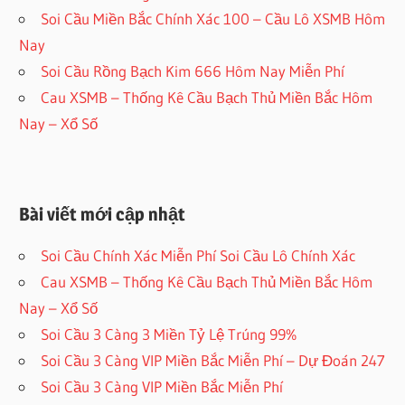
Soi Cầu Miền Bắc Chính Xác 100 – Cầu Lô XSMB Hôm
Nay
Soi Cầu Rồng Bạch Kim 666 Hôm Nay Miễn Phí
Cau XSMB – Thống Kê Cầu Bạch Thủ Miền Bắc Hôm
Nay – Xổ Số
Bài viết mới cập nhật
Soi Cầu Chính Xác Miễn Phí Soi Cầu Lô Chính Xác
Cau XSMB – Thống Kê Cầu Bạch Thủ Miền Bắc Hôm
Nay – Xổ Số
Soi Cầu 3 Càng 3 Miền Tỷ Lệ Trúng 99%
Soi Cầu 3 Càng VIP Miền Bắc Miễn Phí – Dự Đoán 247
Soi Cầu 3 Càng VIP Miền Bắc Miễn Phí