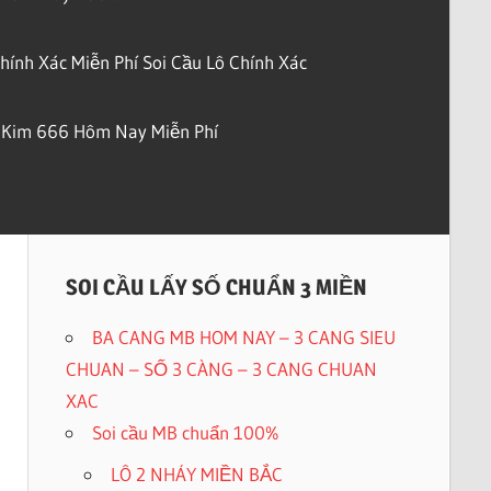
hính Xác Miễn Phí Soi Cầu Lô Chính Xác
 Kim 666 Hôm Nay Miễn Phí
SOI CẦU LẤY SỐ CHUẨN 3 MIỀN
BA CANG MB HOM NAY – 3 CANG SIEU
CHUAN – SỐ 3 CÀNG – 3 CANG CHUAN
XAC
Soi cầu MB chuẩn 100%
LÔ 2 NHÁY MIỀN BẮC