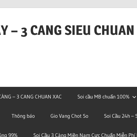
 – 3 CANG SIEU CHUAN 
 CÀNG – 3 CANG CHUAN XAC
Soi cầu MB chuẩn 100%
Thông báo
Gio Vang Chot So
Soi Cầu 24h – 
rúng 99%
Soi Cầu 3 Càng Miền Nam Cực Chuẩn Miễn Ph