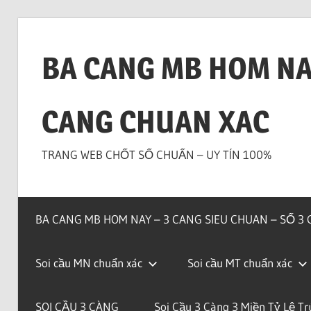
Skip
to
BA CANG MB HOM NAY
content
CANG CHUAN XAC
TRANG WEB CHỐT SỐ CHUẨN – UY TÍN 100%
BA CANG MB HOM NAY – 3 CANG SIEU CHUAN – SỐ 3
Soi cầu MN chuẩn xác
Soi cầu MT chuẩn xác
SOI CẦU 3 CÀNG
Soi Cầu 3 Càng 3 Miền Tỷ Lệ T