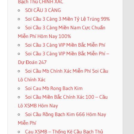
Bạch Thủ CHÍNH XÁC
SOI CẦU 3 CÀNG
Soi Cầu 3 Càng 3 Miền Tỷ Lệ Trúng 99%
Soi Cầu 3 Càng Miền Nam Cực Chuẩn
Miễn Phí Hôm Nay 100%
Soi Cầu 3 Càng VIP Miền Bắc Miễn Phí
Soi Cầu 3 Càng VIP Miền Bắc Miễn Phí –
Dự Đoán 247
Soi Cầu Mb Chính Xác Miễn Phí Soi Cầu
Lô Chính Xác
Soi Cau Mb Rong Bach Kim
Soi Cầu Miền Bắc Chính Xác 100 – Cầu
Lô XSMB Hôm Nay
Soi Cầu Rồng Bạch Kim 666 Hôm Nay
Miễn Phí
Cau XSMB – Thống Kê Cầu Bạch Thủ