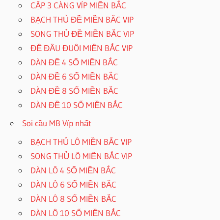
CẶP 3 CÀNG VÍP MIỀN BẮC
BẠCH THỦ ĐỀ MIỀN BẮC VIP
SONG THỦ ĐỀ MIỀN BẮC VIP
ĐỀ ĐẦU ĐUÔI MIỀN BẮC VIP
DÀN ĐỀ 4 SỐ MIỀN BẮC
DÀN ĐỀ 6 SỐ MIỀN BẮC
DÀN ĐỀ 8 SỐ MIỀN BẮC
DÀN ĐỀ 10 SỐ MIỀN BẮC
Soi cầu MB Víp nhất
BẠCH THỦ LÔ MIỀN BẮC VIP
SONG THỦ LÔ MIỀN BẮC VIP
DÀN LÔ 4 SỐ MIỀN BẮC
DÀN LÔ 6 SỐ MIỀN BẮC
DÀN LÔ 8 SỐ MIỀN BẮC
DÀN LÔ 10 SỐ MIỀN BẮC