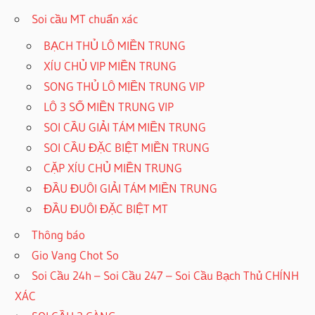
Soi cầu MT chuẩn xác
BẠCH THỦ LÔ MIỀN TRUNG
XÍU CHỦ VIP MIỀN TRUNG
SONG THỦ LÔ MIỀN TRUNG VIP
LÔ 3 SỐ MIỀN TRUNG VIP
SOI CẦU GIẢI TÁM MIỀN TRUNG
SOI CẦU ĐẶC BIỆT MIỀN TRUNG
CẶP XÍU CHỦ MIỀN TRUNG
ĐẦU ĐUÔI GIẢI TÁM MIỀN TRUNG
ĐẦU ĐUÔI ĐẶC BIỆT MT
Thông báo
Gio Vang Chot So
Soi Cầu 24h – Soi Cầu 247 – Soi Cầu Bạch Thủ CHÍNH
XÁC