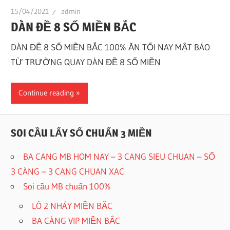
15/04/2021
admin
DÀN ĐỀ 8 SỐ MIỀN BẮC
DÀN ĐỀ 8 SỐ MIỀN BẮC 100% ĂN TỐI NAY MẬT BÁO
TỪ TRƯỜNG QUAY DÀN ĐỀ 8 SỐ MIỀN
Continue reading
SOI CẦU LẤY SỐ CHUẨN 3 MIỀN
BA CANG MB HOM NAY – 3 CANG SIEU CHUAN – SỐ
3 CÀNG – 3 CANG CHUAN XAC
Soi cầu MB chuẩn 100%
LÔ 2 NHÁY MIỀN BẮC
BA CÀNG VIP MIỀN BẮC