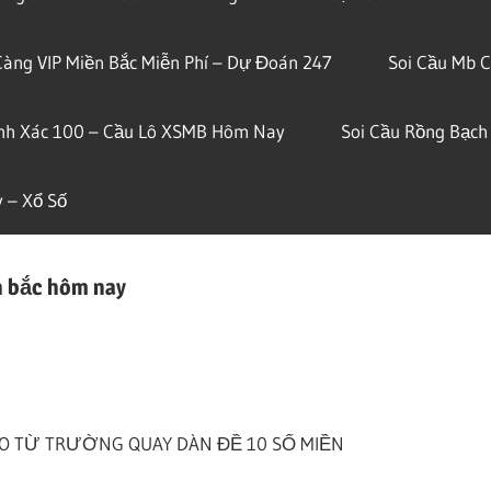
Càng VIP Miền Bắc Miễn Phí – Dự Đoán 247
Soi Cầu Mb C
ính Xác 100 – Cầu Lô XSMB Hôm Nay
Soi Cầu Rồng Bạch
 – Xổ Số
n bắc hôm nay
ÁO TỪ TRƯỜNG QUAY DÀN ĐỀ 10 SỐ MIỀN