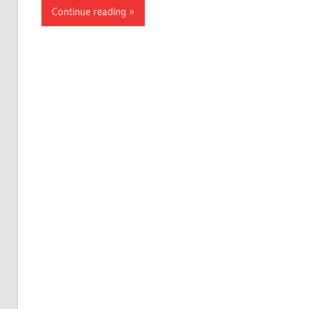
Continue reading