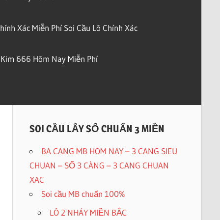
hính Xác Miễn Phí Soi Cầu Lô Chính Xác
 Kim 666 Hôm Nay Miễn Phí
SOI CẦU LẤY SỐ CHUẨN 3 MIỀN
BA CANG MB HOM NAY – 3 CANG SIEU
CHUAN – SỐ 3 CÀNG – 3 CANG CHUAN
XAC
Soi cầu MB chuẩn 100%
LÔ 2 NHÁY MIỀN BẮC