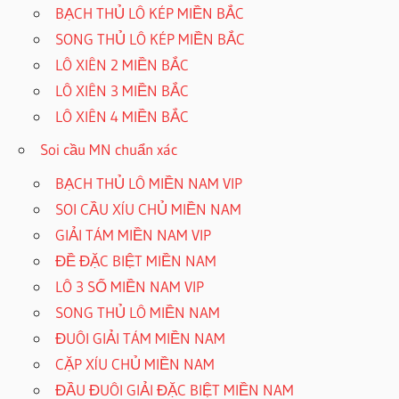
BẠCH THỦ LÔ KÉP MIỀN BẮC
SONG THỦ LÔ KÉP MIỀN BẮC
LÔ XIÊN 2 MIỀN BẮC
LÔ XIÊN 3 MIỀN BẮC
LÔ XIÊN 4 MIỀN BẮC
Soi cầu MN chuẩn xác
BẠCH THỦ LÔ MIỀN NAM VIP
SOI CẦU XÍU CHỦ MIỀN NAM
GIẢI TÁM MIỀN NAM VIP
ĐỀ ĐẶC BIỆT MIỀN NAM
LÔ 3 SỐ MIỀN NAM VIP
SONG THỦ LÔ MIỀN NAM
ĐUÔI GIẢI TÁM MIỀN NAM
CẶP XÍU CHỦ MIỀN NAM
ĐẦU ĐUÔI GIẢI ĐẶC BIỆT MIỀN NAM