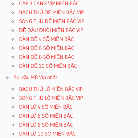
CẶP 3 CÀNG VÍP MIỀN BẮC
BẠCH THỦ ĐỀ MIỀN BẮC VIP
SONG THỦ ĐỀ MIỀN BẮC VIP
ĐỀ ĐẦU ĐUÔI MIỀN BẮC VIP
DÀN ĐỀ 4 SỐ MIỀN BẮC
DÀN ĐỀ 6 SỐ MIỀN BẮC
DÀN ĐỀ 8 SỐ MIỀN BẮC
DÀN ĐỀ 10 SỐ MIỀN BẮC
Soi cầu MB Víp nhất
BẠCH THỦ LÔ MIỀN BẮC VIP
SONG THỦ LÔ MIỀN BẮC VIP
DÀN LÔ 4 SỐ MIỀN BẮC
DÀN LÔ 6 SỐ MIỀN BẮC
DÀN LÔ 8 SỐ MIỀN BẮC
DÀN LÔ 10 SỐ MIỀN BẮC