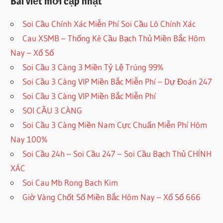
Bài viết mới cập nhật
Soi Cầu Chính Xác Miễn Phí Soi Cầu Lô Chính Xác
Cau XSMB – Thống Kê Cầu Bạch Thủ Miền Bắc Hôm
Nay – Xổ Số
Soi Cầu 3 Càng 3 Miền Tỷ Lệ Trúng 99%
Soi Cầu 3 Càng VIP Miền Bắc Miễn Phí – Dự Đoán 247
Soi Cầu 3 Càng VIP Miền Bắc Miễn Phí
SOI CẦU 3 CÀNG
Soi Cầu 3 Càng Miền Nam Cực Chuẩn Miễn Phí Hôm
Nay 100%
Soi Cầu 24h – Soi Cầu 247 – Soi Cầu Bạch Thủ CHÍNH
XÁC
Soi Cau Mb Rong Bach Kim
Giờ Vàng Chốt Số Miền Bắc Hôm Nay – Xổ Số 666