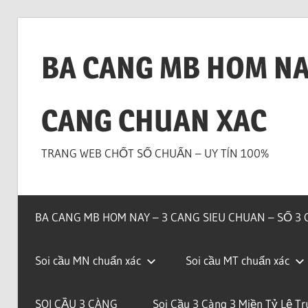
Skip
to
BA CANG MB HOM NAY
content
CANG CHUAN XAC
TRANG WEB CHỐT SỐ CHUẨN – UY TÍN 100%
BA CANG MB HOM NAY – 3 CANG SIEU CHUAN – SỐ 3
Soi cầu MN chuẩn xác
Soi cầu MT chuẩn xác
SOI CẦU 3 CÀNG
Soi Cầu 3 Càng 3 Miền Tỷ Lệ T