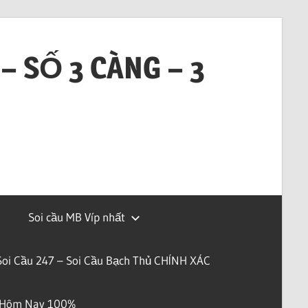
– SỐ 3 CÀNG – 3
Soi cầu MB Víp nhất
Soi Cầu 247 – Soi Cầu Bạch Thủ CHÍNH XÁC
í Hôm Nay 100%