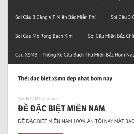
Soi Cầu 3 Càng VIP Miền Bắc Miễn Phí
Soi Cầu 3 
Soi Cau Mb Rong Bach Kim
Soi Cầu Miền Bắc Ch
Cau XSMB – Thống Kê Cầu Bạch Thủ Miền Bắc Hôm Nay
Thẻ:
dac biet xsmn dep nhat hom nay
15/04/2021
admin
ĐỀ ĐẶC BIỆT MIỀN NAM
ĐỀ ĐẶC BIỆT MIỀN NAM 100% ĂN TỐI NAY MẬT B