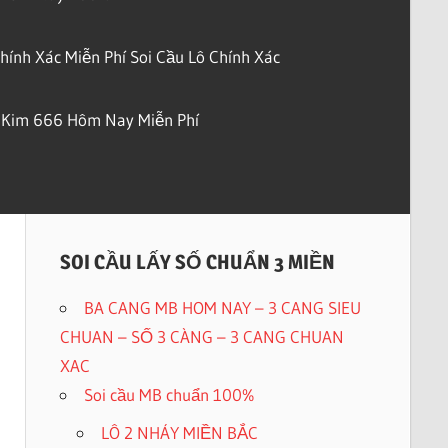
hính Xác Miễn Phí Soi Cầu Lô Chính Xác
 Kim 666 Hôm Nay Miễn Phí
SOI CẦU LẤY SỐ CHUẨN 3 MIỀN
BA CANG MB HOM NAY – 3 CANG SIEU
CHUAN – SỐ 3 CÀNG – 3 CANG CHUAN
XAC
Soi cầu MB chuẩn 100%
LÔ 2 NHÁY MIỀN BẮC