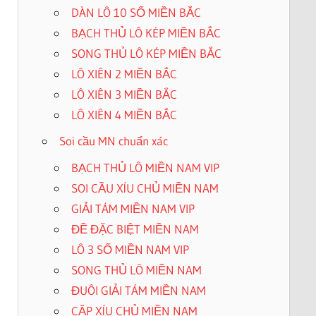
DÀN LÔ 10 SỐ MIỀN BẮC
BẠCH THỦ LÔ KÉP MIỀN BẮC
SONG THỦ LÔ KÉP MIỀN BẮC
LÔ XIÊN 2 MIỀN BẮC
LÔ XIÊN 3 MIỀN BẮC
LÔ XIÊN 4 MIỀN BẮC
Soi cầu MN chuẩn xác
BẠCH THỦ LÔ MIỀN NAM VIP
SOI CẦU XÍU CHỦ MIỀN NAM
GIẢI TÁM MIỀN NAM VIP
ĐỀ ĐẶC BIỆT MIỀN NAM
LÔ 3 SỐ MIỀN NAM VIP
SONG THỦ LÔ MIỀN NAM
ĐUÔI GIẢI TÁM MIỀN NAM
CẶP XÍU CHỦ MIỀN NAM