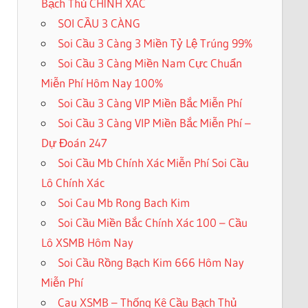
Bạch Thủ CHÍNH XÁC
SOI CẦU 3 CÀNG
Soi Cầu 3 Càng 3 Miền Tỷ Lệ Trúng 99%
Soi Cầu 3 Càng Miền Nam Cực Chuẩn
Miễn Phí Hôm Nay 100%
Soi Cầu 3 Càng VIP Miền Bắc Miễn Phí
Soi Cầu 3 Càng VIP Miền Bắc Miễn Phí –
Dự Đoán 247
Soi Cầu Mb Chính Xác Miễn Phí Soi Cầu
Lô Chính Xác
Soi Cau Mb Rong Bach Kim
Soi Cầu Miền Bắc Chính Xác 100 – Cầu
Lô XSMB Hôm Nay
Soi Cầu Rồng Bạch Kim 666 Hôm Nay
Miễn Phí
Cau XSMB – Thống Kê Cầu Bạch Thủ