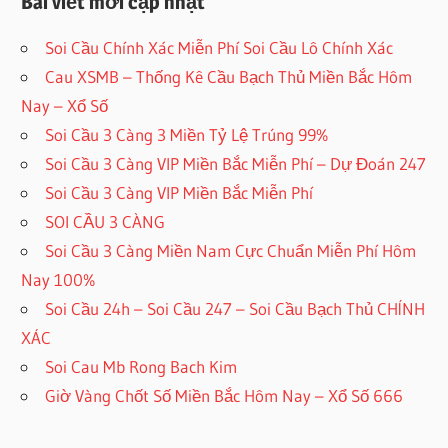
Bài viết mới cập nhật
Soi Cầu Chính Xác Miễn Phí Soi Cầu Lô Chính Xác
Cau XSMB – Thống Kê Cầu Bạch Thủ Miền Bắc Hôm
Nay – Xổ Số
Soi Cầu 3 Càng 3 Miền Tỷ Lệ Trúng 99%
Soi Cầu 3 Càng VIP Miền Bắc Miễn Phí – Dự Đoán 247
Soi Cầu 3 Càng VIP Miền Bắc Miễn Phí
SOI CẦU 3 CÀNG
Soi Cầu 3 Càng Miền Nam Cực Chuẩn Miễn Phí Hôm
Nay 100%
Soi Cầu 24h – Soi Cầu 247 – Soi Cầu Bạch Thủ CHÍNH
XÁC
Soi Cau Mb Rong Bach Kim
Giờ Vàng Chốt Số Miền Bắc Hôm Nay – Xổ Số 666