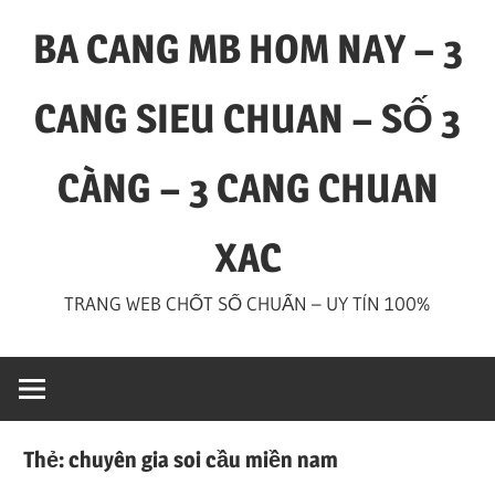
Skip
BA CANG MB HOM NAY – 3
to
content
CANG SIEU CHUAN – SỐ 3
CÀNG – 3 CANG CHUAN
XAC
TRANG WEB CHỐT SỐ CHUẨN – UY TÍN 100%
Thẻ:
chuyên gia soi cầu miền nam