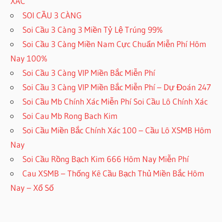
XÁC
SOI CẦU 3 CÀNG
Soi Cầu 3 Càng 3 Miền Tỷ Lệ Trúng 99%
Soi Cầu 3 Càng Miền Nam Cực Chuẩn Miễn Phí Hôm
Nay 100%
Soi Cầu 3 Càng VIP Miền Bắc Miễn Phí
Soi Cầu 3 Càng VIP Miền Bắc Miễn Phí – Dự Đoán 247
Soi Cầu Mb Chính Xác Miễn Phí Soi Cầu Lô Chính Xác
Soi Cau Mb Rong Bach Kim
Soi Cầu Miền Bắc Chính Xác 100 – Cầu Lô XSMB Hôm
Nay
Soi Cầu Rồng Bạch Kim 666 Hôm Nay Miễn Phí
Cau XSMB – Thống Kê Cầu Bạch Thủ Miền Bắc Hôm
Nay – Xổ Số