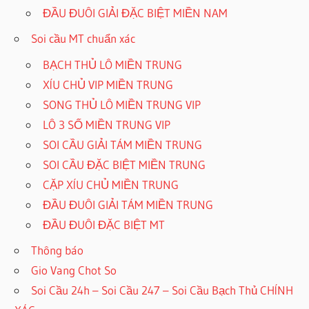
ĐẦU ĐUÔI GIẢI ĐẶC BIỆT MIỀN NAM
Soi cầu MT chuẩn xác
BẠCH THỦ LÔ MIỀN TRUNG
XÍU CHỦ VIP MIỀN TRUNG
SONG THỦ LÔ MIỀN TRUNG VIP
LÔ 3 SỐ MIỀN TRUNG VIP
SOI CẦU GIẢI TÁM MIỀN TRUNG
SOI CẦU ĐẶC BIỆT MIỀN TRUNG
CẶP XÍU CHỦ MIỀN TRUNG
ĐẦU ĐUÔI GIẢI TÁM MIỀN TRUNG
ĐẦU ĐUÔI ĐẶC BIỆT MT
Thông báo
Gio Vang Chot So
Soi Cầu 24h – Soi Cầu 247 – Soi Cầu Bạch Thủ CHÍNH