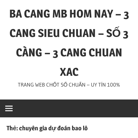
Skip
BA CANG MB HOM NAY – 3
to
content
CANG SIEU CHUAN – SỐ 3
CÀNG – 3 CANG CHUAN
XAC
TRANG WEB CHỐT SỐ CHUẨN – UY TÍN 100%
Thẻ:
chuyên gia dự đoán bao lô