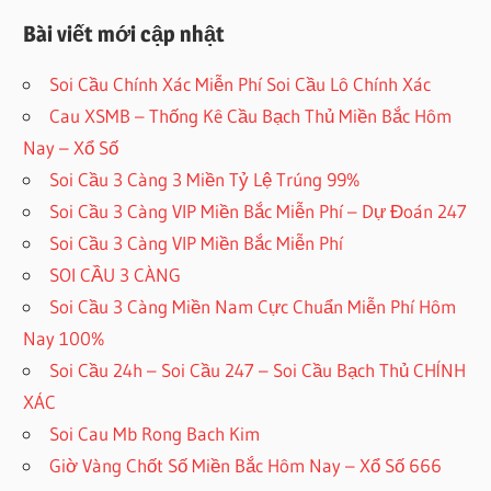
Bài viết mới cập nhật
Soi Cầu Chính Xác Miễn Phí Soi Cầu Lô Chính Xác
Cau XSMB – Thống Kê Cầu Bạch Thủ Miền Bắc Hôm
Nay – Xổ Số
Soi Cầu 3 Càng 3 Miền Tỷ Lệ Trúng 99%
Soi Cầu 3 Càng VIP Miền Bắc Miễn Phí – Dự Đoán 247
Soi Cầu 3 Càng VIP Miền Bắc Miễn Phí
SOI CẦU 3 CÀNG
Soi Cầu 3 Càng Miền Nam Cực Chuẩn Miễn Phí Hôm
Nay 100%
Soi Cầu 24h – Soi Cầu 247 – Soi Cầu Bạch Thủ CHÍNH
XÁC
Soi Cau Mb Rong Bach Kim
Giờ Vàng Chốt Số Miền Bắc Hôm Nay – Xổ Số 666