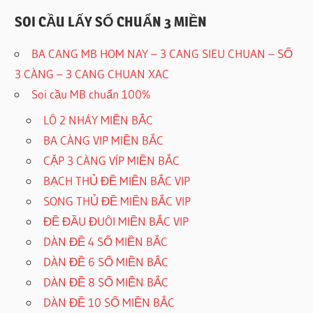
SOI CẦU LẤY SỐ CHUẨN 3 MIỀN
BA CANG MB HOM NAY – 3 CANG SIEU CHUAN – SỐ
3 CÀNG – 3 CANG CHUAN XAC
Soi cầu MB chuẩn 100%
LÔ 2 NHÁY MIỀN BẮC
BA CÀNG VIP MIỀN BẮC
CẶP 3 CÀNG VÍP MIỀN BẮC
BẠCH THỦ ĐỀ MIỀN BẮC VIP
SONG THỦ ĐỀ MIỀN BẮC VIP
ĐỀ ĐẦU ĐUÔI MIỀN BẮC VIP
DÀN ĐỀ 4 SỐ MIỀN BẮC
DÀN ĐỀ 6 SỐ MIỀN BẮC
DÀN ĐỀ 8 SỐ MIỀN BẮC
DÀN ĐỀ 10 SỐ MIỀN BẮC