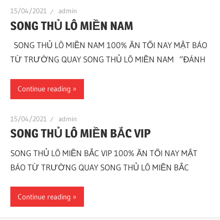
15/04/2021
admin
SONG THỦ LÔ MIỀN NAM
SONG THỦ LÔ MIỀN NAM 100% ĂN TỐI NAY MẬT BÁO
TỪ TRƯỜNG QUAY SONG THỦ LÔ MIỀN NAM “ĐÁNH
Continue reading
15/04/2021
admin
SONG THỦ LÔ MIỀN BẮC VIP
SONG THỦ LÔ MIỀN BẮC VIP 100% ĂN TỐI NAY MẬT
BÁO TỪ TRƯỜNG QUAY SONG THỦ LÔ MIỀN BẮC
Continue reading