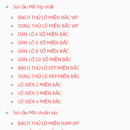
Soi cầu MB Víp nhất
BẠCH THỦ LÔ MIỀN BẮC VIP
SONG THỦ LÔ MIỀN BẮC VIP
DÀN LÔ 4 SỐ MIỀN BẮC
DÀN LÔ 6 SỐ MIỀN BẮC
DÀN LÔ 8 SỐ MIỀN BẮC
DÀN LÔ 10 SỐ MIỀN BẮC
BẠCH THỦ LÔ KÉP MIỀN BẮC
SONG THỦ LÔ KÉP MIỀN BẮC
LÔ XIÊN 2 MIỀN BẮC
LÔ XIÊN 3 MIỀN BẮC
LÔ XIÊN 4 MIỀN BẮC
Soi cầu MN chuẩn xác
BẠCH THỦ LÔ MIỀN NAM VIP