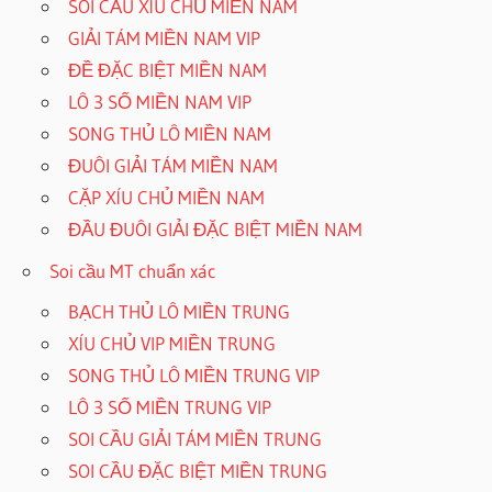
SOI CẦU XÍU CHỦ MIỀN NAM
GIẢI TÁM MIỀN NAM VIP
ĐỀ ĐẶC BIỆT MIỀN NAM
LÔ 3 SỐ MIỀN NAM VIP
SONG THỦ LÔ MIỀN NAM
ĐUÔI GIẢI TÁM MIỀN NAM
CẶP XÍU CHỦ MIỀN NAM
ĐẦU ĐUÔI GIẢI ĐẶC BIỆT MIỀN NAM
Soi cầu MT chuẩn xác
BẠCH THỦ LÔ MIỀN TRUNG
XÍU CHỦ VIP MIỀN TRUNG
SONG THỦ LÔ MIỀN TRUNG VIP
LÔ 3 SỐ MIỀN TRUNG VIP
SOI CẦU GIẢI TÁM MIỀN TRUNG
SOI CẦU ĐẶC BIỆT MIỀN TRUNG