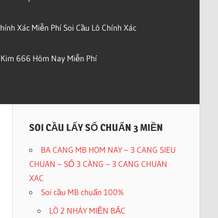
hính Xác Miễn Phí Soi Cầu Lô Chính Xác
 Kim 666 Hôm Nay Miễn Phí
SOI CẦU LẤY SỐ CHUẨN 3 MIỀN
BA CANG MB HOM NAY – 3 CANG SIEU
CHUAN – SỐ 3 CÀNG – 3 CANG CHUAN
XAC
Soi cầu MB chuẩn 100%
LÔ 2 NHÁY MIỀN BẮC