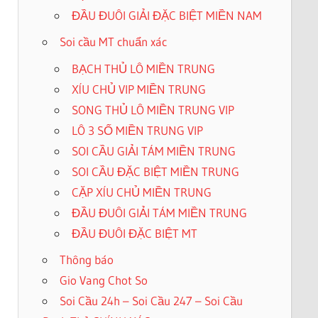
ĐẦU ĐUÔI GIẢI ĐẶC BIỆT MIỀN NAM
Soi cầu MT chuẩn xác
BẠCH THỦ LÔ MIỀN TRUNG
XÍU CHỦ VIP MIỀN TRUNG
SONG THỦ LÔ MIỀN TRUNG VIP
LÔ 3 SỐ MIỀN TRUNG VIP
SOI CẦU GIẢI TÁM MIỀN TRUNG
SOI CẦU ĐẶC BIỆT MIỀN TRUNG
CẶP XÍU CHỦ MIỀN TRUNG
ĐẦU ĐUÔI GIẢI TÁM MIỀN TRUNG
ĐẦU ĐUÔI ĐẶC BIỆT MT
Thông báo
Gio Vang Chot So
Soi Cầu 24h – Soi Cầu 247 – Soi Cầu