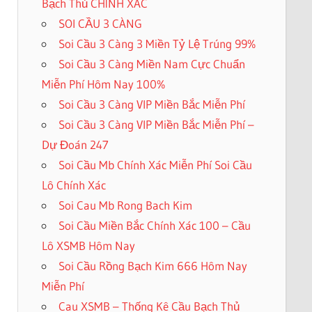
Bạch Thủ CHÍNH XÁC
SOI CẦU 3 CÀNG
Soi Cầu 3 Càng 3 Miền Tỷ Lệ Trúng 99%
Soi Cầu 3 Càng Miền Nam Cực Chuẩn
Miễn Phí Hôm Nay 100%
Soi Cầu 3 Càng VIP Miền Bắc Miễn Phí
Soi Cầu 3 Càng VIP Miền Bắc Miễn Phí –
Dự Đoán 247
Soi Cầu Mb Chính Xác Miễn Phí Soi Cầu
Lô Chính Xác
Soi Cau Mb Rong Bach Kim
Soi Cầu Miền Bắc Chính Xác 100 – Cầu
Lô XSMB Hôm Nay
Soi Cầu Rồng Bạch Kim 666 Hôm Nay
Miễn Phí
Cau XSMB – Thống Kê Cầu Bạch Thủ