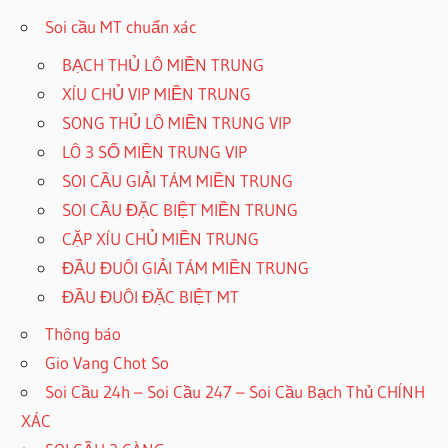
Soi cầu MT chuẩn xác
BẠCH THỦ LÔ MIỀN TRUNG
XÍU CHỦ VIP MIỀN TRUNG
SONG THỦ LÔ MIỀN TRUNG VIP
LÔ 3 SỐ MIỀN TRUNG VIP
SOI CẦU GIẢI TÁM MIỀN TRUNG
SOI CẦU ĐẶC BIỆT MIỀN TRUNG
CẶP XÍU CHỦ MIỀN TRUNG
ĐẦU ĐUÔI GIẢI TÁM MIỀN TRUNG
ĐẦU ĐUÔI ĐẶC BIỆT MT
Thông báo
Gio Vang Chot So
Soi Cầu 24h – Soi Cầu 247 – Soi Cầu Bạch Thủ CHÍNH
XÁC