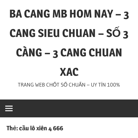
Skip
BA CANG MB HOM NAY – 3
to
content
CANG SIEU CHUAN – SỐ 3
CÀNG – 3 CANG CHUAN
XAC
TRANG WEB CHỐT SỐ CHUẨN – UY TÍN 100%
Thẻ:
cầu lô xiên 4 666