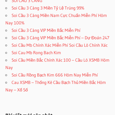
SOI CẦU 3 CÀNG
Soi Cầu 3 Càng 3 Miền Tỷ Lệ Trúng 99%
Soi Cầu 3 Càng Miền Nam Cực Chuẩn Miễn Phí Hôm
Nay 100%
Soi Cầu 3 Càng VIP Miền Bắc Miễn Phí
Soi Cầu 3 Càng VIP Miền Bắc Miễn Phí – Dự Đoán 247
Soi Cầu Mb Chính Xác Miễn Phí Soi Cầu Lô Chính Xác
Soi Cau Mb Rong Bach Kim
Soi Cầu Miền Bắc Chính Xác 100 – Cầu Lô XSMB Hôm
Nay
Soi Cầu Rồng Bạch Kim 666 Hôm Nay Miễn Phí
Cau XSMB – Thống Kê Cầu Bạch Thủ Miền Bắc Hôm
Nay – Xổ Số