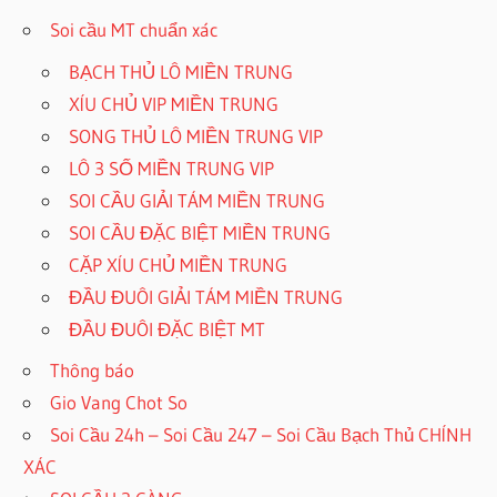
Soi cầu MT chuẩn xác
BẠCH THỦ LÔ MIỀN TRUNG
XÍU CHỦ VIP MIỀN TRUNG
SONG THỦ LÔ MIỀN TRUNG VIP
LÔ 3 SỐ MIỀN TRUNG VIP
SOI CẦU GIẢI TÁM MIỀN TRUNG
SOI CẦU ĐẶC BIỆT MIỀN TRUNG
CẶP XÍU CHỦ MIỀN TRUNG
ĐẦU ĐUÔI GIẢI TÁM MIỀN TRUNG
ĐẦU ĐUÔI ĐẶC BIỆT MT
Thông báo
Gio Vang Chot So
Soi Cầu 24h – Soi Cầu 247 – Soi Cầu Bạch Thủ CHÍNH
XÁC