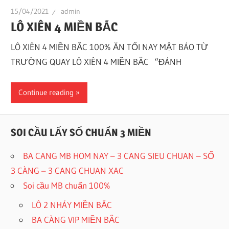
15/04/2021
admin
LÔ XIÊN 4 MIỀN BẮC
LÔ XIÊN 4 MIỀN BẮC 100% ĂN TỐI NAY MẬT BÁO TỪ
TRƯỜNG QUAY LÔ XIÊN 4 MIỀN BẮC “ĐÁNH
Continue reading
SOI CẦU LẤY SỐ CHUẨN 3 MIỀN
BA CANG MB HOM NAY – 3 CANG SIEU CHUAN – SỐ
3 CÀNG – 3 CANG CHUAN XAC
Soi cầu MB chuẩn 100%
LÔ 2 NHÁY MIỀN BẮC
BA CÀNG VIP MIỀN BẮC