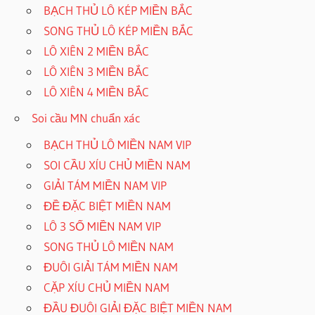
BẠCH THỦ LÔ KÉP MIỀN BẮC
SONG THỦ LÔ KÉP MIỀN BẮC
LÔ XIÊN 2 MIỀN BẮC
LÔ XIÊN 3 MIỀN BẮC
LÔ XIÊN 4 MIỀN BẮC
Soi cầu MN chuẩn xác
BẠCH THỦ LÔ MIỀN NAM VIP
SOI CẦU XÍU CHỦ MIỀN NAM
GIẢI TÁM MIỀN NAM VIP
ĐỀ ĐẶC BIỆT MIỀN NAM
LÔ 3 SỐ MIỀN NAM VIP
SONG THỦ LÔ MIỀN NAM
ĐUÔI GIẢI TÁM MIỀN NAM
CẶP XÍU CHỦ MIỀN NAM
ĐẦU ĐUÔI GIẢI ĐẶC BIỆT MIỀN NAM