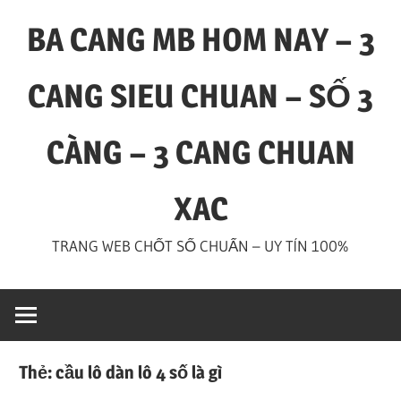
Skip
BA CANG MB HOM NAY – 3
to
content
CANG SIEU CHUAN – SỐ 3
CÀNG – 3 CANG CHUAN
XAC
TRANG WEB CHỐT SỐ CHUẨN – UY TÍN 100%
Thẻ:
cầu lô dàn lô 4 số là gì