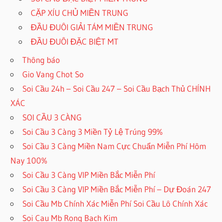
CẶP XÍU CHỦ MIỀN TRUNG
ĐẦU ĐUÔI GIẢI TÁM MIỀN TRUNG
ĐẦU ĐUÔI ĐẶC BIỆT MT
Thông báo
Gio Vang Chot So
Soi Cầu 24h – Soi Cầu 247 – Soi Cầu Bạch Thủ CHÍNH
XÁC
SOI CẦU 3 CÀNG
Soi Cầu 3 Càng 3 Miền Tỷ Lệ Trúng 99%
Soi Cầu 3 Càng Miền Nam Cực Chuẩn Miễn Phí Hôm
Nay 100%
Soi Cầu 3 Càng VIP Miền Bắc Miễn Phí
Soi Cầu 3 Càng VIP Miền Bắc Miễn Phí – Dự Đoán 247
Soi Cầu Mb Chính Xác Miễn Phí Soi Cầu Lô Chính Xác
Soi Cau Mb Rong Bach Kim