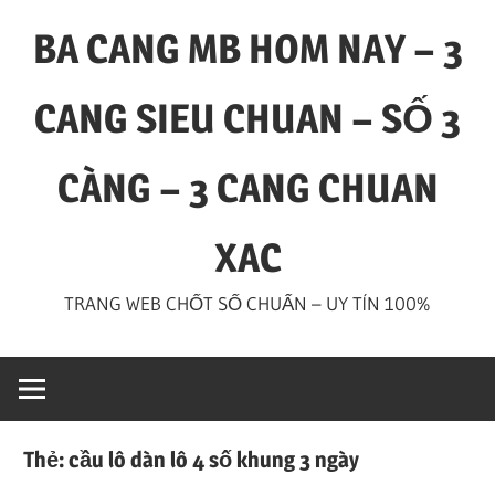
Skip
BA CANG MB HOM NAY – 3
to
content
CANG SIEU CHUAN – SỐ 3
CÀNG – 3 CANG CHUAN
XAC
TRANG WEB CHỐT SỐ CHUẨN – UY TÍN 100%
Thẻ:
cầu lô dàn lô 4 số khung 3 ngày