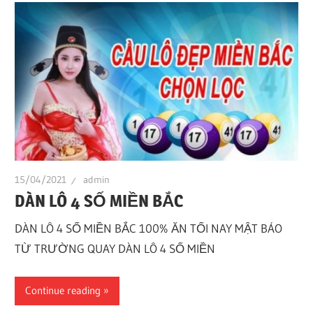
15/04/2021
admin
DÀN LÔ 4 SỐ MIỀN BẮC
DÀN LÔ 4 SỐ MIỀN BẮC 100% ĂN TỐI NAY MẬT BÁO
TỪ TRƯỜNG QUAY DÀN LÔ 4 SỐ MIỀN
Continue reading