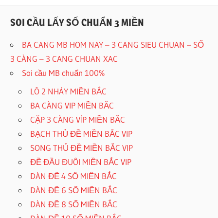
SOI CẦU LẤY SỐ CHUẨN 3 MIỀN
BA CANG MB HOM NAY – 3 CANG SIEU CHUAN – SỐ
3 CÀNG – 3 CANG CHUAN XAC
Soi cầu MB chuẩn 100%
LÔ 2 NHÁY MIỀN BẮC
BA CÀNG VIP MIỀN BẮC
CẶP 3 CÀNG VÍP MIỀN BẮC
BẠCH THỦ ĐỀ MIỀN BẮC VIP
SONG THỦ ĐỀ MIỀN BẮC VIP
ĐỀ ĐẦU ĐUÔI MIỀN BẮC VIP
DÀN ĐỀ 4 SỐ MIỀN BẮC
DÀN ĐỀ 6 SỐ MIỀN BẮC
DÀN ĐỀ 8 SỐ MIỀN BẮC