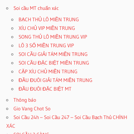
Soi cầu MT chuẩn xác
BẠCH THỦ LÔ MIỀN TRUNG
XÍU CHỦ VIP MIỀN TRUNG
SONG THỦ LÔ MIỀN TRUNG VIP
LÔ 3 SỐ MIỀN TRUNG VIP
SOI CẦU GIẢI TÁM MIỀN TRUNG
SOI CẦU ĐẶC BIỆT MIỀN TRUNG
CẶP XÍU CHỦ MIỀN TRUNG
ĐẦU ĐUÔI GIẢI TÁM MIỀN TRUNG
ĐẦU ĐUÔI ĐẶC BIỆT MT
Thông báo
Gio Vang Chot So
Soi Cầu 24h – Soi Cầu 247 – Soi Cầu Bạch Thủ CHÍNH
XÁC