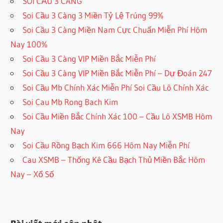
SOI CẦU 3 CÀNG
Soi Cầu 3 Càng 3 Miền Tỷ Lệ Trúng 99%
Soi Cầu 3 Càng Miền Nam Cực Chuẩn Miễn Phí Hôm
Nay 100%
Soi Cầu 3 Càng VIP Miền Bắc Miễn Phí
Soi Cầu 3 Càng VIP Miền Bắc Miễn Phí – Dự Đoán 247
Soi Cầu Mb Chính Xác Miễn Phí Soi Cầu Lô Chính Xác
Soi Cau Mb Rong Bach Kim
Soi Cầu Miền Bắc Chính Xác 100 – Cầu Lô XSMB Hôm
Nay
Soi Cầu Rồng Bạch Kim 666 Hôm Nay Miễn Phí
Cau XSMB – Thống Kê Cầu Bạch Thủ Miền Bắc Hôm
Nay – Xổ Số