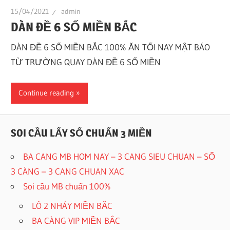
15/04/2021
admin
DÀN ĐỀ 6 SỐ MIỀN BẮC
DÀN ĐỀ 6 SỐ MIỀN BẮC 100% ĂN TỐI NAY MẬT BÁO
TỪ TRƯỜNG QUAY DÀN ĐỀ 6 SỐ MIỀN
Continue reading
SOI CẦU LẤY SỐ CHUẨN 3 MIỀN
BA CANG MB HOM NAY – 3 CANG SIEU CHUAN – SỐ
3 CÀNG – 3 CANG CHUAN XAC
Soi cầu MB chuẩn 100%
LÔ 2 NHÁY MIỀN BẮC
BA CÀNG VIP MIỀN BẮC