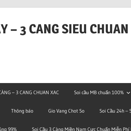
 – 3 CANG SIEU CHUAN 
 CÀNG – 3 CANG CHUAN XAC
Soi cầu MB chuẩn 100%
Thông báo
Gio Vang Chot So
Soi Cầu 24h – 
rúng 99%
Soi Cầu 3 Càng Miền Nam Cực Chuẩn Miễn Ph