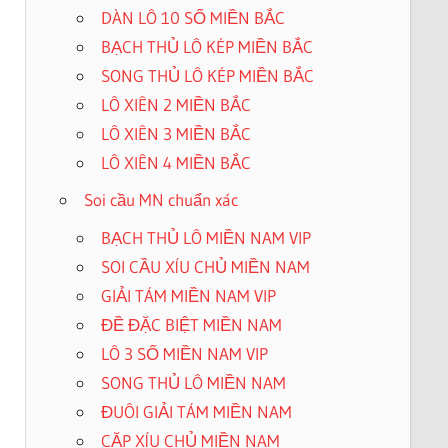
DÀN LÔ 10 SỐ MIỀN BẮC
BẠCH THỦ LÔ KÉP MIỀN BẮC
SONG THỦ LÔ KÉP MIỀN BẮC
LÔ XIÊN 2 MIỀN BẮC
LÔ XIÊN 3 MIỀN BẮC
LÔ XIÊN 4 MIỀN BẮC
Soi cầu MN chuẩn xác
BẠCH THỦ LÔ MIỀN NAM VIP
SOI CẦU XÍU CHỦ MIỀN NAM
GIẢI TÁM MIỀN NAM VIP
ĐỀ ĐẶC BIỆT MIỀN NAM
LÔ 3 SỐ MIỀN NAM VIP
SONG THỦ LÔ MIỀN NAM
ĐUÔI GIẢI TÁM MIỀN NAM
CẶP XÍU CHỦ MIỀN NAM