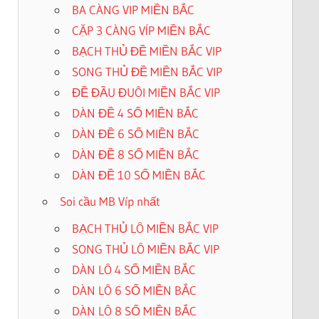
BA CÀNG VIP MIỀN BẮC
CẶP 3 CÀNG VÍP MIỀN BẮC
BẠCH THỦ ĐỀ MIỀN BẮC VIP
SONG THỦ ĐỀ MIỀN BẮC VIP
ĐỀ ĐẦU ĐUÔI MIỀN BẮC VIP
DÀN ĐỀ 4 SỐ MIỀN BẮC
DÀN ĐỀ 6 SỐ MIỀN BẮC
DÀN ĐỀ 8 SỐ MIỀN BẮC
DÀN ĐỀ 10 SỐ MIỀN BẮC
Soi cầu MB Víp nhất
BẠCH THỦ LÔ MIỀN BẮC VIP
SONG THỦ LÔ MIỀN BẮC VIP
DÀN LÔ 4 SỐ MIỀN BẮC
DÀN LÔ 6 SỐ MIỀN BẮC
DÀN LÔ 8 SỐ MIỀN BẮC