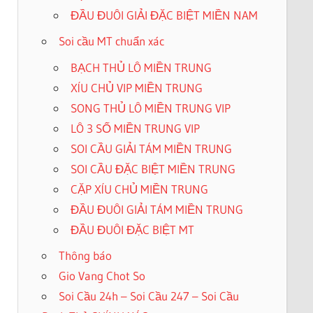
ĐẦU ĐUÔI GIẢI ĐẶC BIỆT MIỀN NAM
Soi cầu MT chuẩn xác
BẠCH THỦ LÔ MIỀN TRUNG
XÍU CHỦ VIP MIỀN TRUNG
SONG THỦ LÔ MIỀN TRUNG VIP
LÔ 3 SỐ MIỀN TRUNG VIP
SOI CẦU GIẢI TÁM MIỀN TRUNG
SOI CẦU ĐẶC BIỆT MIỀN TRUNG
CẶP XÍU CHỦ MIỀN TRUNG
ĐẦU ĐUÔI GIẢI TÁM MIỀN TRUNG
ĐẦU ĐUÔI ĐẶC BIỆT MT
Thông báo
Gio Vang Chot So
Soi Cầu 24h – Soi Cầu 247 – Soi Cầu