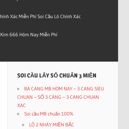
hính Xác Miễn Phí Soi Cầu Lô Chính Xác
 Kim 666 Hôm Nay Miễn Phí
SOI CẦU LẤY SỐ CHUẨN 3 MIỀN
BA CANG MB HOM NAY – 3 CANG SIEU
CHUAN – SỐ 3 CÀNG – 3 CANG CHUAN
XAC
Soi cầu MB chuẩn 100%
LÔ 2 NHÁY MIỀN BẮC