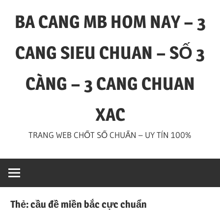
Skip
BA CANG MB HOM NAY – 3
to
content
CANG SIEU CHUAN – SỐ 3
CÀNG – 3 CANG CHUAN
XAC
TRANG WEB CHỐT SỐ CHUẨN – UY TÍN 100%
Thẻ:
cầu đề miền bắc cực chuẩn