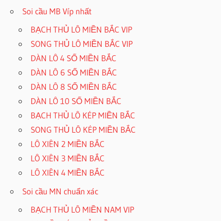
Soi cầu MB Víp nhất
BẠCH THỦ LÔ MIỀN BẮC VIP
SONG THỦ LÔ MIỀN BẮC VIP
DÀN LÔ 4 SỐ MIỀN BẮC
DÀN LÔ 6 SỐ MIỀN BẮC
DÀN LÔ 8 SỐ MIỀN BẮC
DÀN LÔ 10 SỐ MIỀN BẮC
BẠCH THỦ LÔ KÉP MIỀN BẮC
SONG THỦ LÔ KÉP MIỀN BẮC
LÔ XIÊN 2 MIỀN BẮC
LÔ XIÊN 3 MIỀN BẮC
LÔ XIÊN 4 MIỀN BẮC
Soi cầu MN chuẩn xác
BẠCH THỦ LÔ MIỀN NAM VIP