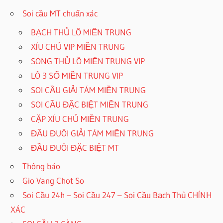
Soi cầu MT chuẩn xác
BẠCH THỦ LÔ MIỀN TRUNG
XÍU CHỦ VIP MIỀN TRUNG
SONG THỦ LÔ MIỀN TRUNG VIP
LÔ 3 SỐ MIỀN TRUNG VIP
SOI CẦU GIẢI TÁM MIỀN TRUNG
SOI CẦU ĐẶC BIỆT MIỀN TRUNG
CẶP XÍU CHỦ MIỀN TRUNG
ĐẦU ĐUÔI GIẢI TÁM MIỀN TRUNG
ĐẦU ĐUÔI ĐẶC BIỆT MT
Thông báo
Gio Vang Chot So
Soi Cầu 24h – Soi Cầu 247 – Soi Cầu Bạch Thủ CHÍNH
XÁC