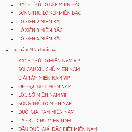
BẠCH THỦ LÔ KÉP MIỀN BẮC
SONG THỦ LÔ KÉP MIỀN BẮC
LÔ XIÊN 2 MIỀN BẮC
LÔ XIÊN 3 MIỀN BẮC
LÔ XIÊN 4 MIỀN BẮC
Soi cầu MN chuẩn xác
BẠCH THỦ LÔ MIỀN NAM VIP
SOI CẦU XÍU CHỦ MIỀN NAM
GIẢI TÁM MIỀN NAM VIP
ĐỀ ĐẶC BIỆT MIỀN NAM
LÔ 3 SỐ MIỀN NAM VIP
SONG THỦ LÔ MIỀN NAM
ĐUÔI GIẢI TÁM MIỀN NAM
CẶP XÍU CHỦ MIỀN NAM
ĐẦU ĐUÔI GIẢI ĐẶC BIỆT MIỀN NAM