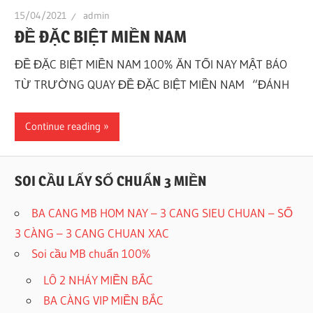
15/04/2021
admin
ĐỀ ĐẶC BIỆT MIỀN NAM
ĐỀ ĐẶC BIỆT MIỀN NAM 100% ĂN TỐI NAY MẬT BÁO
TỪ TRƯỜNG QUAY ĐỀ ĐẶC BIỆT MIỀN NAM “ĐÁNH
Continue reading
SOI CẦU LẤY SỐ CHUẨN 3 MIỀN
BA CANG MB HOM NAY – 3 CANG SIEU CHUAN – SỐ
3 CÀNG – 3 CANG CHUAN XAC
Soi cầu MB chuẩn 100%
LÔ 2 NHÁY MIỀN BẮC
BA CÀNG VIP MIỀN BẮC