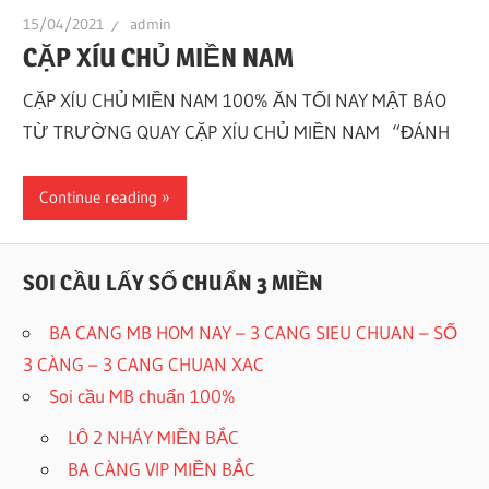
15/04/2021
admin
CẶP XÍU CHỦ MIỀN NAM
CẶP XÍU CHỦ MIỀN NAM 100% ĂN TỐI NAY MẬT BÁO
TỪ TRƯỜNG QUAY CẶP XÍU CHỦ MIỀN NAM “ĐÁNH
Continue reading
SOI CẦU LẤY SỐ CHUẨN 3 MIỀN
BA CANG MB HOM NAY – 3 CANG SIEU CHUAN – SỐ
3 CÀNG – 3 CANG CHUAN XAC
Soi cầu MB chuẩn 100%
LÔ 2 NHÁY MIỀN BẮC
BA CÀNG VIP MIỀN BẮC