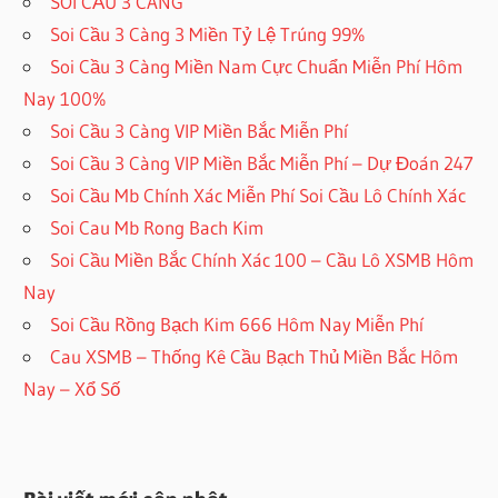
SOI CẦU 3 CÀNG
Soi Cầu 3 Càng 3 Miền Tỷ Lệ Trúng 99%
Soi Cầu 3 Càng Miền Nam Cực Chuẩn Miễn Phí Hôm
Nay 100%
Soi Cầu 3 Càng VIP Miền Bắc Miễn Phí
Soi Cầu 3 Càng VIP Miền Bắc Miễn Phí – Dự Đoán 247
Soi Cầu Mb Chính Xác Miễn Phí Soi Cầu Lô Chính Xác
Soi Cau Mb Rong Bach Kim
Soi Cầu Miền Bắc Chính Xác 100 – Cầu Lô XSMB Hôm
Nay
Soi Cầu Rồng Bạch Kim 666 Hôm Nay Miễn Phí
Cau XSMB – Thống Kê Cầu Bạch Thủ Miền Bắc Hôm
Nay – Xổ Số