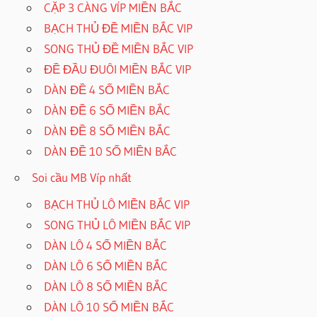
CẶP 3 CÀNG VÍP MIỀN BẮC
BẠCH THỦ ĐỀ MIỀN BẮC VIP
SONG THỦ ĐỀ MIỀN BẮC VIP
ĐỀ ĐẦU ĐUÔI MIỀN BẮC VIP
DÀN ĐỀ 4 SỐ MIỀN BẮC
DÀN ĐỀ 6 SỐ MIỀN BẮC
DÀN ĐỀ 8 SỐ MIỀN BẮC
DÀN ĐỀ 10 SỐ MIỀN BẮC
Soi cầu MB Víp nhất
BẠCH THỦ LÔ MIỀN BẮC VIP
SONG THỦ LÔ MIỀN BẮC VIP
DÀN LÔ 4 SỐ MIỀN BẮC
DÀN LÔ 6 SỐ MIỀN BẮC
DÀN LÔ 8 SỐ MIỀN BẮC
DÀN LÔ 10 SỐ MIỀN BẮC