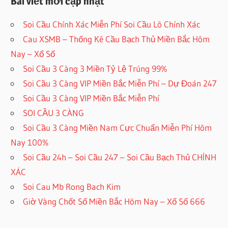
Bài viết mới cập nhật
Soi Cầu Chính Xác Miễn Phí Soi Cầu Lô Chính Xác
Cau XSMB – Thống Kê Cầu Bạch Thủ Miền Bắc Hôm
Nay – Xổ Số
Soi Cầu 3 Càng 3 Miền Tỷ Lệ Trúng 99%
Soi Cầu 3 Càng VIP Miền Bắc Miễn Phí – Dự Đoán 247
Soi Cầu 3 Càng VIP Miền Bắc Miễn Phí
SOI CẦU 3 CÀNG
Soi Cầu 3 Càng Miền Nam Cực Chuẩn Miễn Phí Hôm
Nay 100%
Soi Cầu 24h – Soi Cầu 247 – Soi Cầu Bạch Thủ CHÍNH
XÁC
Soi Cau Mb Rong Bach Kim
Giờ Vàng Chốt Số Miền Bắc Hôm Nay – Xổ Số 666