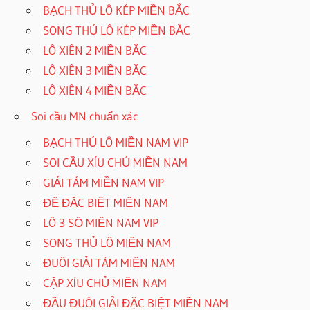
BẠCH THỦ LÔ KÉP MIỀN BẮC
SONG THỦ LÔ KÉP MIỀN BẮC
LÔ XIÊN 2 MIỀN BẮC
LÔ XIÊN 3 MIỀN BẮC
LÔ XIÊN 4 MIỀN BẮC
Soi cầu MN chuẩn xác
BẠCH THỦ LÔ MIỀN NAM VIP
SOI CẦU XÍU CHỦ MIỀN NAM
GIẢI TÁM MIỀN NAM VIP
ĐỀ ĐẶC BIỆT MIỀN NAM
LÔ 3 SỐ MIỀN NAM VIP
SONG THỦ LÔ MIỀN NAM
ĐUÔI GIẢI TÁM MIỀN NAM
CẶP XÍU CHỦ MIỀN NAM
ĐẦU ĐUÔI GIẢI ĐẶC BIỆT MIỀN NAM