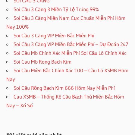
SOI CẦU 3 CÀNG
Soi Cầu 3 Càng 3 Miền Tỷ Lệ Trúng 99%
Soi Cầu 3 Càng Miền Nam Cực Chuẩn Miễn Phí Hôm
Nay 100%
Soi Cầu 3 Càng VIP Miền Bắc Miễn Phí
Soi Cầu 3 Càng VIP Miền Bắc Miễn Phí – Dự Đoán 247
Soi Cầu Mb Chính Xác Miễn Phí Soi Cầu Lô Chính Xác
Soi Cau Mb Rong Bach Kim
Soi Cầu Miền Bắc Chính Xác 100 – Cầu Lô XSMB Hôm
Nay
Soi Cầu Rồng Bạch Kim 666 Hôm Nay Miễn Phí
Cau XSMB – Thống Kê Cầu Bạch Thủ Miền Bắc Hôm
Nay – Xổ Số