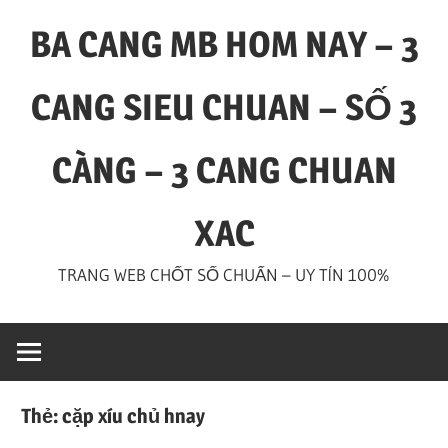
Skip
BA CANG MB HOM NAY – 3
to
content
CANG SIEU CHUAN – SỐ 3
CÀNG – 3 CANG CHUAN
XAC
TRANG WEB CHỐT SỐ CHUẨN – UY TÍN 100%
Thẻ:
cặp xíu chủ hnay