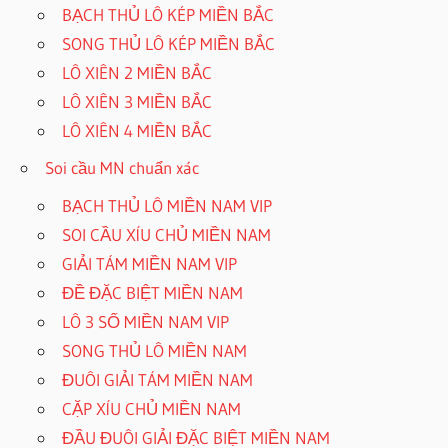
BẠCH THỦ LÔ KÉP MIỀN BẮC
SONG THỦ LÔ KÉP MIỀN BẮC
LÔ XIÊN 2 MIỀN BẮC
LÔ XIÊN 3 MIỀN BẮC
LÔ XIÊN 4 MIỀN BẮC
Soi cầu MN chuẩn xác
BẠCH THỦ LÔ MIỀN NAM VIP
SOI CẦU XÍU CHỦ MIỀN NAM
GIẢI TÁM MIỀN NAM VIP
ĐỀ ĐẶC BIỆT MIỀN NAM
LÔ 3 SỐ MIỀN NAM VIP
SONG THỦ LÔ MIỀN NAM
ĐUÔI GIẢI TÁM MIỀN NAM
CẶP XÍU CHỦ MIỀN NAM
ĐẦU ĐUÔI GIẢI ĐẶC BIỆT MIỀN NAM