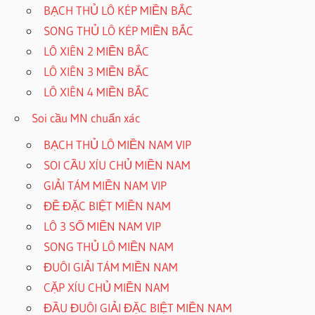
BẠCH THỦ LÔ KÉP MIỀN BẮC
SONG THỦ LÔ KÉP MIỀN BẮC
LÔ XIÊN 2 MIỀN BẮC
LÔ XIÊN 3 MIỀN BẮC
LÔ XIÊN 4 MIỀN BẮC
Soi cầu MN chuẩn xác
BẠCH THỦ LÔ MIỀN NAM VIP
SOI CẦU XÍU CHỦ MIỀN NAM
GIẢI TÁM MIỀN NAM VIP
ĐỀ ĐẶC BIỆT MIỀN NAM
LÔ 3 SỐ MIỀN NAM VIP
SONG THỦ LÔ MIỀN NAM
ĐUÔI GIẢI TÁM MIỀN NAM
CẶP XÍU CHỦ MIỀN NAM
ĐẦU ĐUÔI GIẢI ĐẶC BIỆT MIỀN NAM