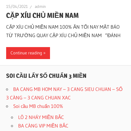
15/04/2021
admin
CẶP XÍU CHỦ MIỀN NAM
CẶP XÍU CHỦ MIỀN NAM 100% ĂN TỐI NAY MẬT BÁO
TỪ TRƯỜNG QUAY CẶP XÍU CHỦ MIỀN NAM “ĐÁNH
Continue reading
SOI CẦU LẤY SỐ CHUẨN 3 MIỀN
BA CANG MB HOM NAY – 3 CANG SIEU CHUAN – SỐ
3 CÀNG – 3 CANG CHUAN XAC
Soi cầu MB chuẩn 100%
LÔ 2 NHÁY MIỀN BẮC
BA CÀNG VIP MIỀN BẮC