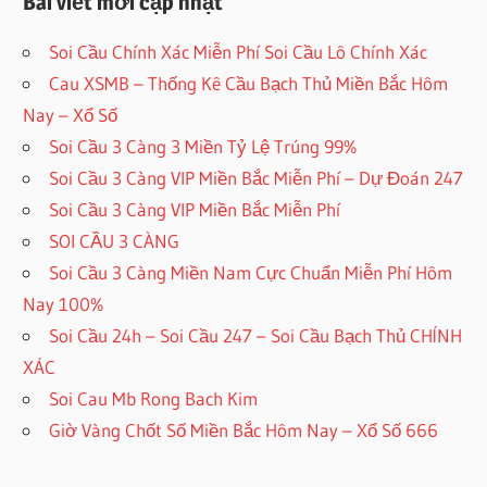
Bài viết mới cập nhật
Soi Cầu Chính Xác Miễn Phí Soi Cầu Lô Chính Xác
Cau XSMB – Thống Kê Cầu Bạch Thủ Miền Bắc Hôm
Nay – Xổ Số
Soi Cầu 3 Càng 3 Miền Tỷ Lệ Trúng 99%
Soi Cầu 3 Càng VIP Miền Bắc Miễn Phí – Dự Đoán 247
Soi Cầu 3 Càng VIP Miền Bắc Miễn Phí
SOI CẦU 3 CÀNG
Soi Cầu 3 Càng Miền Nam Cực Chuẩn Miễn Phí Hôm
Nay 100%
Soi Cầu 24h – Soi Cầu 247 – Soi Cầu Bạch Thủ CHÍNH
XÁC
Soi Cau Mb Rong Bach Kim
Giờ Vàng Chốt Số Miền Bắc Hôm Nay – Xổ Số 666