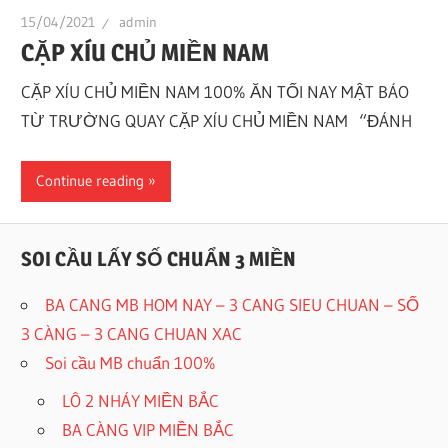
15/04/2021
admin
CẶP XÍU CHỦ MIỀN NAM
CẶP XÍU CHỦ MIỀN NAM 100% ĂN TỐI NAY MẬT BÁO
TỪ TRƯỜNG QUAY CẶP XÍU CHỦ MIỀN NAM “ĐÁNH
Continue reading
SOI CẦU LẤY SỐ CHUẨN 3 MIỀN
BA CANG MB HOM NAY – 3 CANG SIEU CHUAN – SỐ
3 CÀNG – 3 CANG CHUAN XAC
Soi cầu MB chuẩn 100%
LÔ 2 NHÁY MIỀN BẮC
BA CÀNG VIP MIỀN BẮC