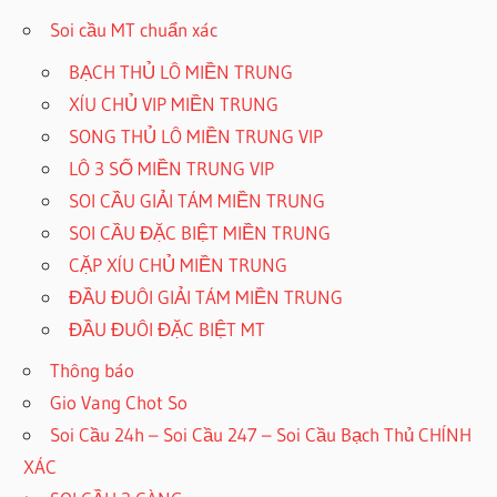
Soi cầu MT chuẩn xác
BẠCH THỦ LÔ MIỀN TRUNG
XÍU CHỦ VIP MIỀN TRUNG
SONG THỦ LÔ MIỀN TRUNG VIP
LÔ 3 SỐ MIỀN TRUNG VIP
SOI CẦU GIẢI TÁM MIỀN TRUNG
SOI CẦU ĐẶC BIỆT MIỀN TRUNG
CẶP XÍU CHỦ MIỀN TRUNG
ĐẦU ĐUÔI GIẢI TÁM MIỀN TRUNG
ĐẦU ĐUÔI ĐẶC BIỆT MT
Thông báo
Gio Vang Chot So
Soi Cầu 24h – Soi Cầu 247 – Soi Cầu Bạch Thủ CHÍNH
XÁC