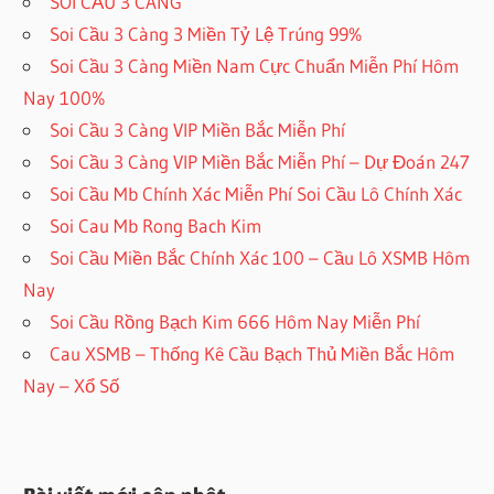
SOI CẦU 3 CÀNG
Soi Cầu 3 Càng 3 Miền Tỷ Lệ Trúng 99%
Soi Cầu 3 Càng Miền Nam Cực Chuẩn Miễn Phí Hôm
Nay 100%
Soi Cầu 3 Càng VIP Miền Bắc Miễn Phí
Soi Cầu 3 Càng VIP Miền Bắc Miễn Phí – Dự Đoán 247
Soi Cầu Mb Chính Xác Miễn Phí Soi Cầu Lô Chính Xác
Soi Cau Mb Rong Bach Kim
Soi Cầu Miền Bắc Chính Xác 100 – Cầu Lô XSMB Hôm
Nay
Soi Cầu Rồng Bạch Kim 666 Hôm Nay Miễn Phí
Cau XSMB – Thống Kê Cầu Bạch Thủ Miền Bắc Hôm
Nay – Xổ Số