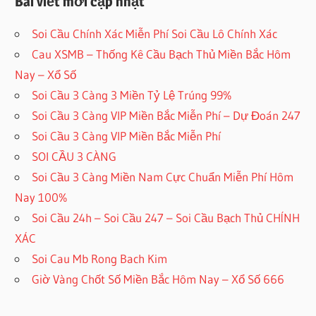
Bài viết mới cập nhật
Soi Cầu Chính Xác Miễn Phí Soi Cầu Lô Chính Xác
Cau XSMB – Thống Kê Cầu Bạch Thủ Miền Bắc Hôm
Nay – Xổ Số
Soi Cầu 3 Càng 3 Miền Tỷ Lệ Trúng 99%
Soi Cầu 3 Càng VIP Miền Bắc Miễn Phí – Dự Đoán 247
Soi Cầu 3 Càng VIP Miền Bắc Miễn Phí
SOI CẦU 3 CÀNG
Soi Cầu 3 Càng Miền Nam Cực Chuẩn Miễn Phí Hôm
Nay 100%
Soi Cầu 24h – Soi Cầu 247 – Soi Cầu Bạch Thủ CHÍNH
XÁC
Soi Cau Mb Rong Bach Kim
Giờ Vàng Chốt Số Miền Bắc Hôm Nay – Xổ Số 666