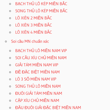
BẠCH THỦ LÔ KÉP MIỀN BẮC
SONG THỦ LÔ KÉP MIỀN BẮC
LÔ XIÊN 2 MIỀN BẮC
LÔ XIÊN 3 MIỀN BẮC
LÔ XIÊN 4 MIỀN BẮC
Soi cầu MN chuẩn xác
BẠCH THỦ LÔ MIỀN NAM VIP
SOI CẦU XÍU CHỦ MIỀN NAM
GIẢI TÁM MIỀN NAM VIP
ĐỀ ĐẶC BIỆT MIỀN NAM
LÔ 3 SỐ MIỀN NAM VIP
SONG THỦ LÔ MIỀN NAM
ĐUÔI GIẢI TÁM MIỀN NAM
CẶP XÍU CHỦ MIỀN NAM
ĐẦU ĐUÔI GIẢI ĐẶC BIỆT MIỀN NAM