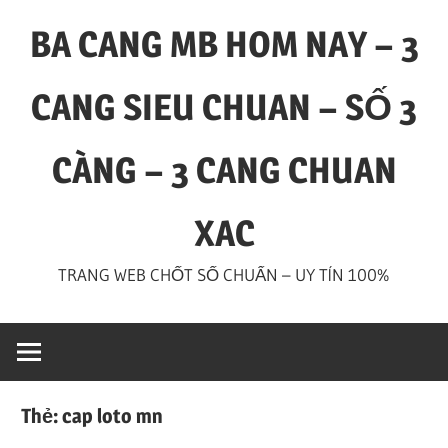
Skip
BA CANG MB HOM NAY – 3
to
content
CANG SIEU CHUAN – SỐ 3
CÀNG – 3 CANG CHUAN
XAC
TRANG WEB CHỐT SỐ CHUẨN – UY TÍN 100%
Thẻ:
cap loto mn