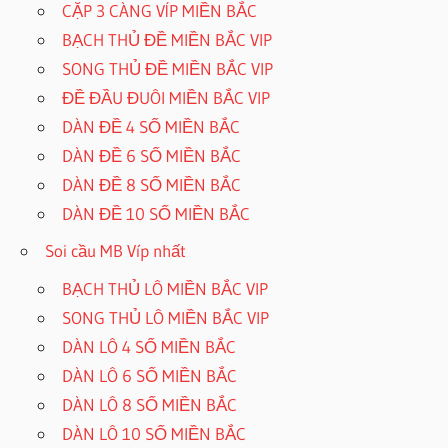
CẶP 3 CÀNG VÍP MIỀN BẮC
BẠCH THỦ ĐỀ MIỀN BẮC VIP
SONG THỦ ĐỀ MIỀN BẮC VIP
ĐỀ ĐẦU ĐUÔI MIỀN BẮC VIP
DÀN ĐỀ 4 SỐ MIỀN BẮC
DÀN ĐỀ 6 SỐ MIỀN BẮC
DÀN ĐỀ 8 SỐ MIỀN BẮC
DÀN ĐỀ 10 SỐ MIỀN BẮC
Soi cầu MB Víp nhất
BẠCH THỦ LÔ MIỀN BẮC VIP
SONG THỦ LÔ MIỀN BẮC VIP
DÀN LÔ 4 SỐ MIỀN BẮC
DÀN LÔ 6 SỐ MIỀN BẮC
DÀN LÔ 8 SỐ MIỀN BẮC
DÀN LÔ 10 SỐ MIỀN BẮC