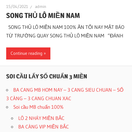
15/04/2021
admin
SONG THỦ LÔ MIỀN NAM
SONG THỦ LÔ MIỀN NAM 100% ĂN TỐI NAY MẬT BÁO
TỪ TRƯỜNG QUAY SONG THỦ LÔ MIỀN NAM “ĐÁNH
Continue reading
SOI CẦU LẤY SỐ CHUẨN 3 MIỀN
BA CANG MB HOM NAY – 3 CANG SIEU CHUAN – SỐ
3 CÀNG – 3 CANG CHUAN XAC
Soi cầu MB chuẩn 100%
LÔ 2 NHÁY MIỀN BẮC
BA CÀNG VIP MIỀN BẮC