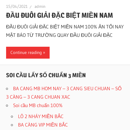
15/04/2021
admin
ĐẦU ĐUÔI GIẢI ĐẶC BIỆT MIỀN NAM
ĐẦU ĐUÔI GIẢI ĐẶC BIỆT MIỀN NAM 100% ĂN TỐI NAY
MẬT BÁO TỪ TRƯỜNG QUAY ĐẦU ĐUÔI GIẢI ĐẶC
Continue reading
SOI CẦU LẤY SỐ CHUẨN 3 MIỀN
BA CANG MB HOM NAY – 3 CANG SIEU CHUAN – SỐ
3 CÀNG – 3 CANG CHUAN XAC
Soi cầu MB chuẩn 100%
LÔ 2 NHÁY MIỀN BẮC
BA CÀNG VIP MIỀN BẮC