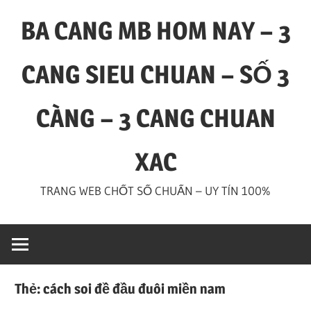
Skip
BA CANG MB HOM NAY – 3
to
content
CANG SIEU CHUAN – SỐ 3
CÀNG – 3 CANG CHUAN
XAC
TRANG WEB CHỐT SỐ CHUẨN – UY TÍN 100%
Thẻ:
cách soi đề đầu đuôi miền nam