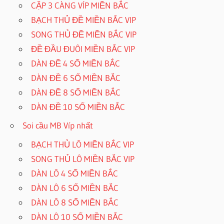
CẶP 3 CÀNG VÍP MIỀN BẮC
BẠCH THỦ ĐỀ MIỀN BẮC VIP
SONG THỦ ĐỀ MIỀN BẮC VIP
ĐỀ ĐẦU ĐUÔI MIỀN BẮC VIP
DÀN ĐỀ 4 SỐ MIỀN BẮC
DÀN ĐỀ 6 SỐ MIỀN BẮC
DÀN ĐỀ 8 SỐ MIỀN BẮC
DÀN ĐỀ 10 SỐ MIỀN BẮC
Soi cầu MB Víp nhất
BẠCH THỦ LÔ MIỀN BẮC VIP
SONG THỦ LÔ MIỀN BẮC VIP
DÀN LÔ 4 SỐ MIỀN BẮC
DÀN LÔ 6 SỐ MIỀN BẮC
DÀN LÔ 8 SỐ MIỀN BẮC
DÀN LÔ 10 SỐ MIỀN BẮC