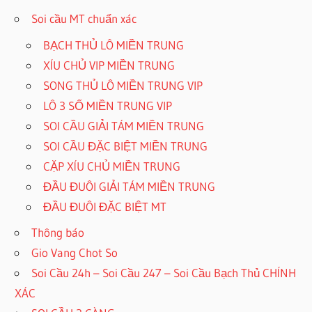
Soi cầu MT chuẩn xác
BẠCH THỦ LÔ MIỀN TRUNG
XÍU CHỦ VIP MIỀN TRUNG
SONG THỦ LÔ MIỀN TRUNG VIP
LÔ 3 SỐ MIỀN TRUNG VIP
SOI CẦU GIẢI TÁM MIỀN TRUNG
SOI CẦU ĐẶC BIỆT MIỀN TRUNG
CẶP XÍU CHỦ MIỀN TRUNG
ĐẦU ĐUÔI GIẢI TÁM MIỀN TRUNG
ĐẦU ĐUÔI ĐẶC BIỆT MT
Thông báo
Gio Vang Chot So
Soi Cầu 24h – Soi Cầu 247 – Soi Cầu Bạch Thủ CHÍNH
XÁC