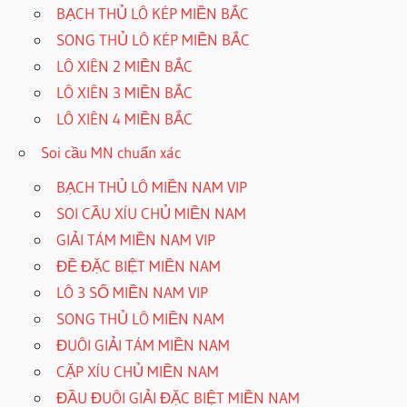
BẠCH THỦ LÔ KÉP MIỀN BẮC
SONG THỦ LÔ KÉP MIỀN BẮC
LÔ XIÊN 2 MIỀN BẮC
LÔ XIÊN 3 MIỀN BẮC
LÔ XIÊN 4 MIỀN BẮC
Soi cầu MN chuẩn xác
BẠCH THỦ LÔ MIỀN NAM VIP
SOI CẦU XÍU CHỦ MIỀN NAM
GIẢI TÁM MIỀN NAM VIP
ĐỀ ĐẶC BIỆT MIỀN NAM
LÔ 3 SỐ MIỀN NAM VIP
SONG THỦ LÔ MIỀN NAM
ĐUÔI GIẢI TÁM MIỀN NAM
CẶP XÍU CHỦ MIỀN NAM
ĐẦU ĐUÔI GIẢI ĐẶC BIỆT MIỀN NAM