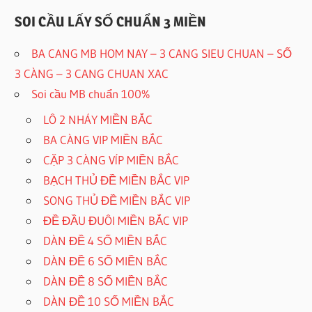
SOI CẦU LẤY SỐ CHUẨN 3 MIỀN
BA CANG MB HOM NAY – 3 CANG SIEU CHUAN – SỐ
3 CÀNG – 3 CANG CHUAN XAC
Soi cầu MB chuẩn 100%
LÔ 2 NHÁY MIỀN BẮC
BA CÀNG VIP MIỀN BẮC
CẶP 3 CÀNG VÍP MIỀN BẮC
BẠCH THỦ ĐỀ MIỀN BẮC VIP
SONG THỦ ĐỀ MIỀN BẮC VIP
ĐỀ ĐẦU ĐUÔI MIỀN BẮC VIP
DÀN ĐỀ 4 SỐ MIỀN BẮC
DÀN ĐỀ 6 SỐ MIỀN BẮC
DÀN ĐỀ 8 SỐ MIỀN BẮC
DÀN ĐỀ 10 SỐ MIỀN BẮC