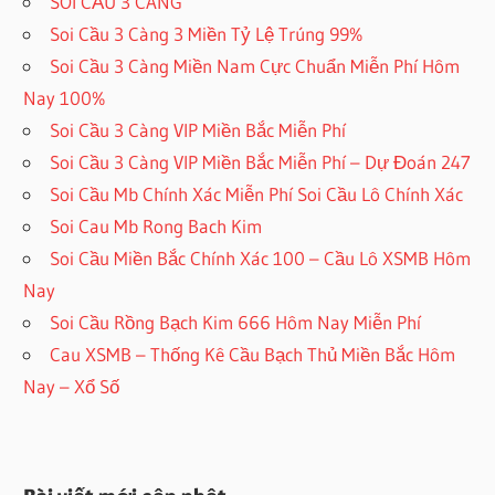
SOI CẦU 3 CÀNG
Soi Cầu 3 Càng 3 Miền Tỷ Lệ Trúng 99%
Soi Cầu 3 Càng Miền Nam Cực Chuẩn Miễn Phí Hôm
Nay 100%
Soi Cầu 3 Càng VIP Miền Bắc Miễn Phí
Soi Cầu 3 Càng VIP Miền Bắc Miễn Phí – Dự Đoán 247
Soi Cầu Mb Chính Xác Miễn Phí Soi Cầu Lô Chính Xác
Soi Cau Mb Rong Bach Kim
Soi Cầu Miền Bắc Chính Xác 100 – Cầu Lô XSMB Hôm
Nay
Soi Cầu Rồng Bạch Kim 666 Hôm Nay Miễn Phí
Cau XSMB – Thống Kê Cầu Bạch Thủ Miền Bắc Hôm
Nay – Xổ Số