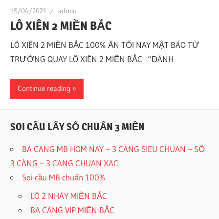
15/04/2021
admin
LÔ XIÊN 2 MIỀN BẮC
LÔ XIÊN 2 MIỀN BẮC 100% ĂN TỐI NAY MẬT BÁO TỪ
TRƯỜNG QUAY LÔ XIÊN 2 MIỀN BẮC “ĐÁNH
Continue reading
SOI CẦU LẤY SỐ CHUẨN 3 MIỀN
BA CANG MB HOM NAY – 3 CANG SIEU CHUAN – SỐ
3 CÀNG – 3 CANG CHUAN XAC
Soi cầu MB chuẩn 100%
LÔ 2 NHÁY MIỀN BẮC
BA CÀNG VIP MIỀN BẮC