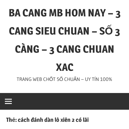
Skip
BA CANG MB HOM NAY – 3
to
content
CANG SIEU CHUAN – SỐ 3
CÀNG – 3 CANG CHUAN
XAC
TRANG WEB CHỐT SỐ CHUẨN – UY TÍN 100%
Thẻ:
cách đánh dàn lô xiên 2 có lãi