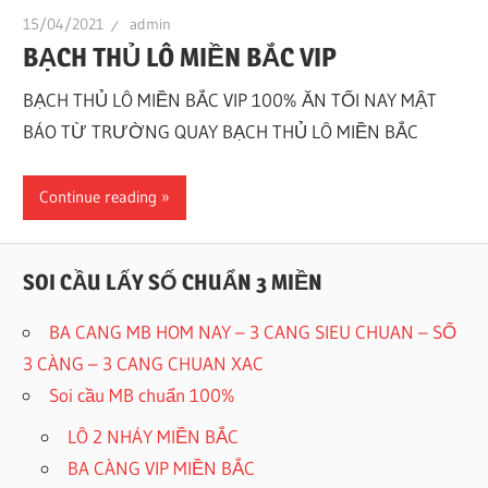
15/04/2021
admin
BẠCH THỦ LÔ MIỀN BẮC VIP
BẠCH THỦ LÔ MIỀN BẮC VIP 100% ĂN TỐI NAY MẬT
BÁO TỪ TRƯỜNG QUAY BẠCH THỦ LÔ MIỀN BẮC
Continue reading
SOI CẦU LẤY SỐ CHUẨN 3 MIỀN
BA CANG MB HOM NAY – 3 CANG SIEU CHUAN – SỐ
3 CÀNG – 3 CANG CHUAN XAC
Soi cầu MB chuẩn 100%
LÔ 2 NHÁY MIỀN BẮC
BA CÀNG VIP MIỀN BẮC