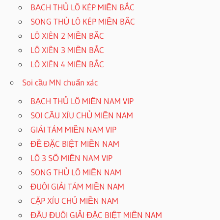
BẠCH THỦ LÔ KÉP MIỀN BẮC
SONG THỦ LÔ KÉP MIỀN BẮC
LÔ XIÊN 2 MIỀN BẮC
LÔ XIÊN 3 MIỀN BẮC
LÔ XIÊN 4 MIỀN BẮC
Soi cầu MN chuẩn xác
BẠCH THỦ LÔ MIỀN NAM VIP
SOI CẦU XÍU CHỦ MIỀN NAM
GIẢI TÁM MIỀN NAM VIP
ĐỀ ĐẶC BIỆT MIỀN NAM
LÔ 3 SỐ MIỀN NAM VIP
SONG THỦ LÔ MIỀN NAM
ĐUÔI GIẢI TÁM MIỀN NAM
CẶP XÍU CHỦ MIỀN NAM
ĐẦU ĐUÔI GIẢI ĐẶC BIỆT MIỀN NAM