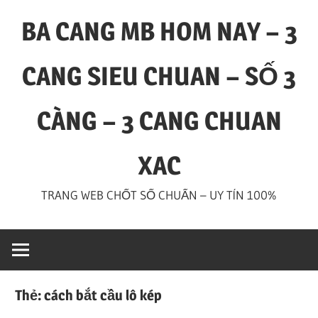
Skip
BA CANG MB HOM NAY – 3
to
content
CANG SIEU CHUAN – SỐ 3
CÀNG – 3 CANG CHUAN
XAC
TRANG WEB CHỐT SỐ CHUẨN – UY TÍN 100%
Thẻ:
cách bắt cầu lô kép