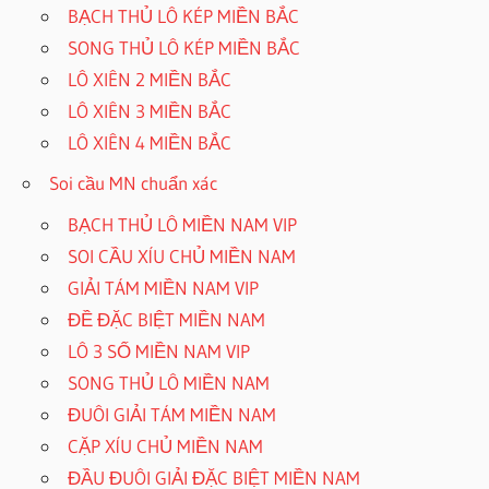
BẠCH THỦ LÔ KÉP MIỀN BẮC
SONG THỦ LÔ KÉP MIỀN BẮC
LÔ XIÊN 2 MIỀN BẮC
LÔ XIÊN 3 MIỀN BẮC
LÔ XIÊN 4 MIỀN BẮC
Soi cầu MN chuẩn xác
BẠCH THỦ LÔ MIỀN NAM VIP
SOI CẦU XÍU CHỦ MIỀN NAM
GIẢI TÁM MIỀN NAM VIP
ĐỀ ĐẶC BIỆT MIỀN NAM
LÔ 3 SỐ MIỀN NAM VIP
SONG THỦ LÔ MIỀN NAM
ĐUÔI GIẢI TÁM MIỀN NAM
CẶP XÍU CHỦ MIỀN NAM
ĐẦU ĐUÔI GIẢI ĐẶC BIỆT MIỀN NAM