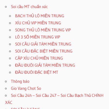
Soi cầu MT chuẩn xác
BẠCH THỦ LÔ MIỀN TRUNG
XÍU CHỦ VIP MIỀN TRUNG
SONG THỦ LÔ MIỀN TRUNG VIP
LÔ 3 SỐ MIỀN TRUNG VIP
SOI CẦU GIẢI TÁM MIỀN TRUNG
SOI CẦU ĐẶC BIỆT MIỀN TRUNG
CẶP XÍU CHỦ MIỀN TRUNG
ĐẦU ĐUÔI GIẢI TÁM MIỀN TRUNG
ĐẦU ĐUÔI ĐẶC BIỆT MT
Thông báo
Gio Vang Chot So
Soi Cầu 24h – Soi Cầu 247 – Soi Cầu Bạch Thủ CHÍNH
XÁC