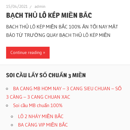
15/04/2021
admin
BẠCH THỦ LÔ KÉP MIỀN BẮC
BẠCH THỦ LÔ KÉP MIỀN BẮC 100% ĂN TỐI NAY MẬT
BÁO TỪ TRƯỜNG QUAY BẠCH THỦ LÔ KÉP MIỀN
Continue reading
SOI CẦU LẤY SỐ CHUẨN 3 MIỀN
BA CANG MB HOM NAY – 3 CANG SIEU CHUAN – SỐ
3 CÀNG – 3 CANG CHUAN XAC
Soi cầu MB chuẩn 100%
LÔ 2 NHÁY MIỀN BẮC
BA CÀNG VIP MIỀN BẮC