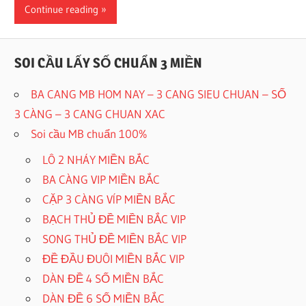
Continue reading
SOI CẦU LẤY SỐ CHUẨN 3 MIỀN
BA CANG MB HOM NAY – 3 CANG SIEU CHUAN – SỐ
3 CÀNG – 3 CANG CHUAN XAC
Soi cầu MB chuẩn 100%
LÔ 2 NHÁY MIỀN BẮC
BA CÀNG VIP MIỀN BẮC
CẶP 3 CÀNG VÍP MIỀN BẮC
BẠCH THỦ ĐỀ MIỀN BẮC VIP
SONG THỦ ĐỀ MIỀN BẮC VIP
ĐỀ ĐẦU ĐUÔI MIỀN BẮC VIP
DÀN ĐỀ 4 SỐ MIỀN BẮC
DÀN ĐỀ 6 SỐ MIỀN BẮC