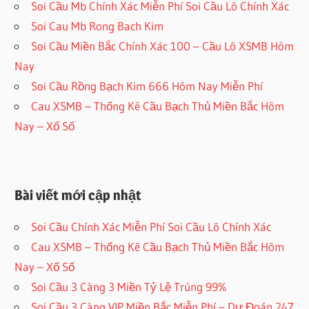
Soi Cầu Mb Chính Xác Miễn Phí Soi Cầu Lô Chính Xác
Soi Cau Mb Rong Bach Kim
Soi Cầu Miền Bắc Chính Xác 100 – Cầu Lô XSMB Hôm
Nay
Soi Cầu Rồng Bạch Kim 666 Hôm Nay Miễn Phí
Cau XSMB – Thống Kê Cầu Bạch Thủ Miền Bắc Hôm
Nay – Xổ Số
Bài viết mới cập nhật
Soi Cầu Chính Xác Miễn Phí Soi Cầu Lô Chính Xác
Cau XSMB – Thống Kê Cầu Bạch Thủ Miền Bắc Hôm
Nay – Xổ Số
Soi Cầu 3 Càng 3 Miền Tỷ Lệ Trúng 99%
Soi Cầu 3 Càng VIP Miền Bắc Miễn Phí – Dự Đoán 247