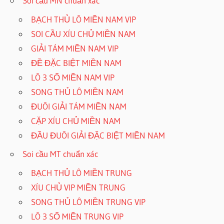
Soi cầu MN chuẩn xác
BẠCH THỦ LÔ MIỀN NAM VIP
SOI CẦU XÍU CHỦ MIỀN NAM
GIẢI TÁM MIỀN NAM VIP
ĐỀ ĐẶC BIỆT MIỀN NAM
LÔ 3 SỐ MIỀN NAM VIP
SONG THỦ LÔ MIỀN NAM
ĐUÔI GIẢI TÁM MIỀN NAM
CẶP XÍU CHỦ MIỀN NAM
ĐẦU ĐUÔI GIẢI ĐẶC BIỆT MIỀN NAM
Soi cầu MT chuẩn xác
BẠCH THỦ LÔ MIỀN TRUNG
XÍU CHỦ VIP MIỀN TRUNG
SONG THỦ LÔ MIỀN TRUNG VIP
LÔ 3 SỐ MIỀN TRUNG VIP