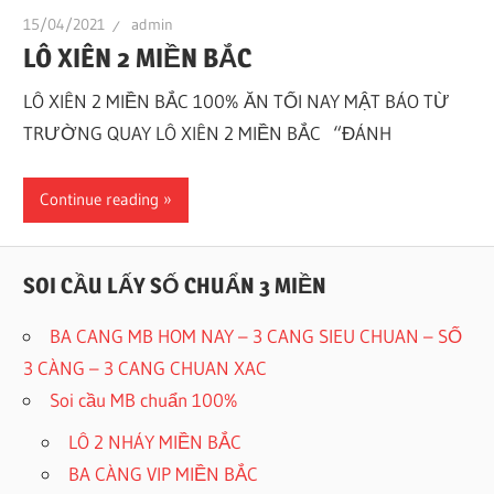
15/04/2021
admin
LÔ XIÊN 2 MIỀN BẮC
LÔ XIÊN 2 MIỀN BẮC 100% ĂN TỐI NAY MẬT BÁO TỪ
TRƯỜNG QUAY LÔ XIÊN 2 MIỀN BẮC “ĐÁNH
Continue reading
SOI CẦU LẤY SỐ CHUẨN 3 MIỀN
BA CANG MB HOM NAY – 3 CANG SIEU CHUAN – SỐ
3 CÀNG – 3 CANG CHUAN XAC
Soi cầu MB chuẩn 100%
LÔ 2 NHÁY MIỀN BẮC
BA CÀNG VIP MIỀN BẮC