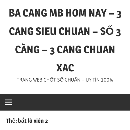
Skip
BA CANG MB HOM NAY – 3
to
content
CANG SIEU CHUAN – SỐ 3
CÀNG – 3 CANG CHUAN
XAC
TRANG WEB CHỐT SỐ CHUẨN – UY TÍN 100%
Thẻ:
bắt lô xiên 2