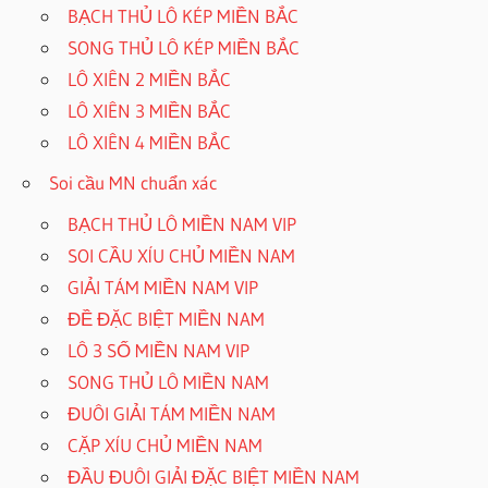
BẠCH THỦ LÔ KÉP MIỀN BẮC
SONG THỦ LÔ KÉP MIỀN BẮC
LÔ XIÊN 2 MIỀN BẮC
LÔ XIÊN 3 MIỀN BẮC
LÔ XIÊN 4 MIỀN BẮC
Soi cầu MN chuẩn xác
BẠCH THỦ LÔ MIỀN NAM VIP
SOI CẦU XÍU CHỦ MIỀN NAM
GIẢI TÁM MIỀN NAM VIP
ĐỀ ĐẶC BIỆT MIỀN NAM
LÔ 3 SỐ MIỀN NAM VIP
SONG THỦ LÔ MIỀN NAM
ĐUÔI GIẢI TÁM MIỀN NAM
CẶP XÍU CHỦ MIỀN NAM
ĐẦU ĐUÔI GIẢI ĐẶC BIỆT MIỀN NAM