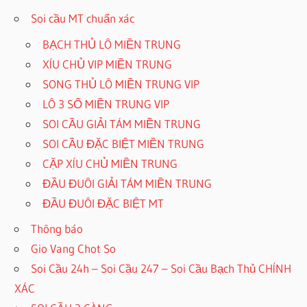
Soi cầu MT chuẩn xác
BẠCH THỦ LÔ MIỀN TRUNG
XÍU CHỦ VIP MIỀN TRUNG
SONG THỦ LÔ MIỀN TRUNG VIP
LÔ 3 SỐ MIỀN TRUNG VIP
SOI CẦU GIẢI TÁM MIỀN TRUNG
SOI CẦU ĐẶC BIỆT MIỀN TRUNG
CẶP XÍU CHỦ MIỀN TRUNG
ĐẦU ĐUÔI GIẢI TÁM MIỀN TRUNG
ĐẦU ĐUÔI ĐẶC BIỆT MT
Thông báo
Gio Vang Chot So
Soi Cầu 24h – Soi Cầu 247 – Soi Cầu Bạch Thủ CHÍNH
XÁC