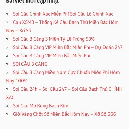
Bài viết mới cập nhật
Soi Cầu Chính Xác Miễn Phí Soi Cầu Lô Chính Xác
Cau XSMB – Thống Kê Cầu Bạch Thủ Miền Bắc Hôm
Nay – Xổ Số
Soi Cầu 3 Càng 3 Miền Tỷ Lệ Trúng 99%
Soi Cầu 3 Càng VIP Miền Bắc Miễn Phí – Dự Đoán 247
Soi Cầu 3 Càng VIP Miền Bắc Miễn Phí
SOI CẦU 3 CÀNG
Soi Cầu 3 Càng Miền Nam Cực Chuẩn Miễn Phí Hôm
Nay 100%
Soi Cầu 24h – Soi Cầu 247 – Soi Cầu Bạch Thủ CHÍNH
XÁC
Soi Cau Mb Rong Bach Kim
Giờ Vàng Chốt Số Miền Bắc Hôm Nay – Xổ Số 666