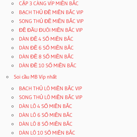
CẶP 3 CÀNG VÍP MIỀN BẮC
BẠCH THỦ ĐỀ MIỀN BẮC VIP
SONG THỦ ĐỀ MIỀN BẮC VIP
ĐỀ ĐẦU ĐUÔI MIỀN BẮC VIP
DÀN ĐỀ 4 SỐ MIỀN BẮC
DÀN ĐỀ 6 SỐ MIỀN BẮC
DÀN ĐỀ 8 SỐ MIỀN BẮC
DÀN ĐỀ 10 SỐ MIỀN BẮC
Soi cầu MB Víp nhất
BẠCH THỦ LÔ MIỀN BẮC VIP
SONG THỦ LÔ MIỀN BẮC VIP
DÀN LÔ 4 SỐ MIỀN BẮC
DÀN LÔ 6 SỐ MIỀN BẮC
DÀN LÔ 8 SỐ MIỀN BẮC
DÀN LÔ 10 SỐ MIỀN BẮC