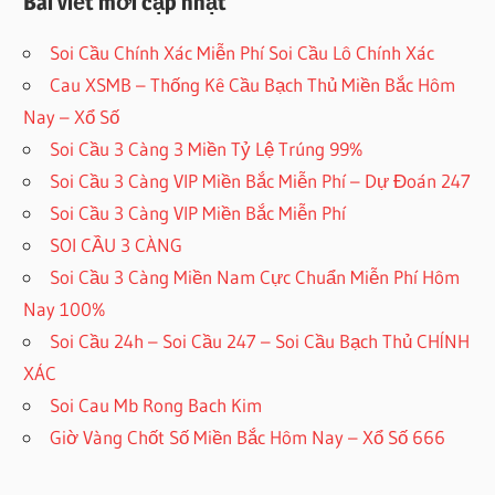
Bài viết mới cập nhật
Soi Cầu Chính Xác Miễn Phí Soi Cầu Lô Chính Xác
Cau XSMB – Thống Kê Cầu Bạch Thủ Miền Bắc Hôm
Nay – Xổ Số
Soi Cầu 3 Càng 3 Miền Tỷ Lệ Trúng 99%
Soi Cầu 3 Càng VIP Miền Bắc Miễn Phí – Dự Đoán 247
Soi Cầu 3 Càng VIP Miền Bắc Miễn Phí
SOI CẦU 3 CÀNG
Soi Cầu 3 Càng Miền Nam Cực Chuẩn Miễn Phí Hôm
Nay 100%
Soi Cầu 24h – Soi Cầu 247 – Soi Cầu Bạch Thủ CHÍNH
XÁC
Soi Cau Mb Rong Bach Kim
Giờ Vàng Chốt Số Miền Bắc Hôm Nay – Xổ Số 666